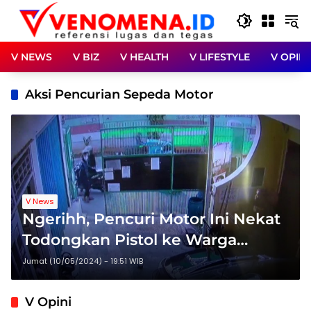
Langsung
ke
konten
V NEWS
V BIZ
V HEALTH
V LIFESTYLE
V OPINI
Aksi Pencurian Sepeda Motor
V News
Ngerihh, Pencuri Motor Ini Nekat
Todongkan Pistol ke Warga
Cikarang
Jumat (10/05/2024) - 19:51 WIB
V Opini