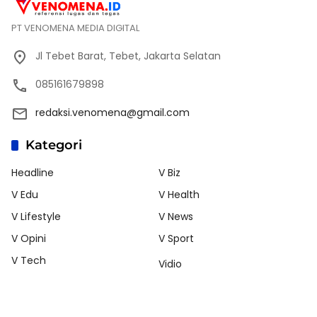
PT VENOMENA MEDIA DIGITAL
Jl Tebet Barat, Tebet, Jakarta Selatan
085161679898
redaksi.venomena@gmail.com
Kategori
Headline
V Biz
V Edu
V Health
V Lifestyle
V News
V Opini
V Sport
V Tech
Vidio