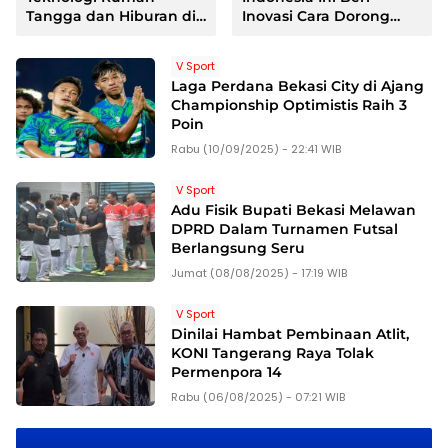
Tangga dan Hiburan di
Inovasi Cara Dorong
Jakarta Fair 2026
UMKM Sampai
Perusahaan Naik Kelas
V Sport
di Era Digital
Laga Perdana Bekasi City di Ajang
Championship Optimistis Raih 3
Poin
Rabu (10/09/2025) - 22:41 WIB
V Sport
Adu Fisik Bupati Bekasi Melawan
DPRD Dalam Turnamen Futsal
Berlangsung Seru
Jumat (08/08/2025) - 17:19 WIB
V Sport
Dinilai Hambat Pembinaan Atlit,
KONI Tangerang Raya Tolak
Permenpora 14
Rabu (06/08/2025) - 07:21 WIB