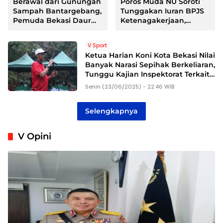
Berawal dari Gunungan
Poros Muda NU Soroti
Sampah Bantargebang,
Tunggakan Iuran BPJS
Pemuda Bekasi Daur
Ketenagakerjaan,
Ulang Limbah Jins
Desak Evaluasi Direksi
Hingga Raup Puluhan
V Sport
Juta dan Tembus Pasar
Ketua Harian Koni Kota Bekasi Nilai
Jepang Serta Inggris
Banyak Narasi Sepihak Berkeliaran,
Tunggu Kajian Inspektorat Terkait
Silpa Hibah
Senin (23/06/2025) - 22:46 WIB
Selengkapnya
V Opini