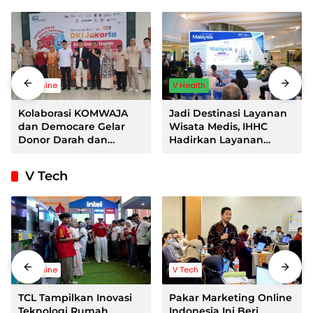
Headline
V Health
Kolaborasi KOMWAJA
Jadi Destinasi Layanan
dan Democare Gelar
Wisata Medis, IHHC
Donor Darah dan
Hadirkan Layanan
Deklarasikan Relawan
Medis Atraktif Bagi
Air Bersih
Pasien Asal Indonesia
V Tech
Headline
V Tech
TCL Tampilkan Inovasi
Pakar Marketing Online
Teknologi Rumah
Indonesia Ini Beri