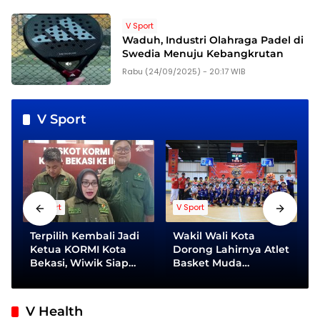
V Sport
Waduh, Industri Olahraga Padel di
Swedia Menuju Kebangkrutan
Rabu (24/09/2025) - 20:17 WIB
V Sport
V Sport
V Sport
Terpilih Kembali Jadi
Wakil Wali Kota
Ketua KORMI Kota
Dorong Lahirnya Atlet
Bekasi, Wiwik Siap
Basket Muda
Perkuat Organisasi
Berprestasi
dan Perluas Budaya
Olahraga Masyarakat
V Health