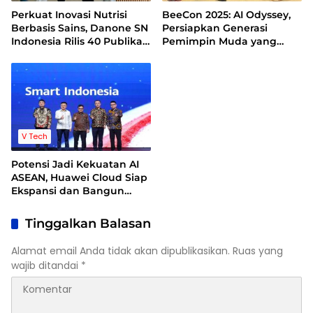
Perkuat Inovasi Nutrisi
BeeCon 2025: AI Odyssey,
Berbasis Sains, Danone SN
Persiapkan Generasi
Indonesia Rilis 40 Publikasi
Pemimpin Muda yang
Ilmiah di 2025 untuk
Adaptif, Berempati, dan
Indonesia Lebih Sehat
Siap Hadapi Era AI
V Tech
Potensi Jadi Kekuatan AI
ASEAN, Huawei Cloud Siap
Ekspansi dan Bangun
Kemitraan dan Talenta AI
di Indonesia
Tinggalkan Balasan
Alamat email Anda tidak akan dipublikasikan.
Ruas yang
wajib ditandai
*