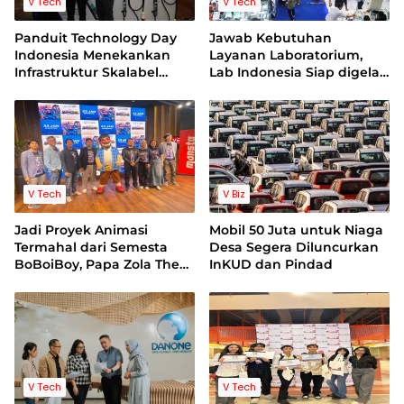
V Tech
V Tech
Panduit Technology Day
Jawab Kebutuhan
Indonesia Menekankan
Layanan Laboratorium,
Infrastruktur Skalabel
Lab Indonesia Siap digelar
untuk Pertumbuhan
15-17 April 2026
Berbasis AI
V Tech
V Biz
Jadi Proyek Animasi
Mobil 50 Juta untuk Niaga
Termahal dari Semesta
Desa Segera Diluncurkan
BoBoiBoy, Papa Zola The
InKUD dan Pindad
Movie Telan Dana Rp85
Miliar
V Tech
V Tech