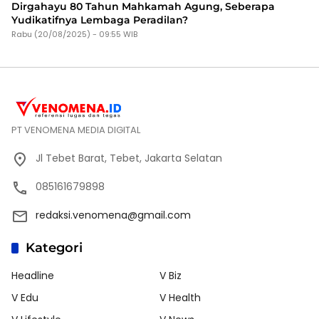
Dirgahayu 80 Tahun Mahkamah Agung, Seberapa
Yudikatifnya Lembaga Peradilan?
Rabu (20/08/2025) - 09:55 WIB
PT VENOMENA MEDIA DIGITAL
Jl Tebet Barat, Tebet, Jakarta Selatan
085161679898
redaksi.venomena@gmail.com
Kategori
Headline
V Biz
V Edu
V Health