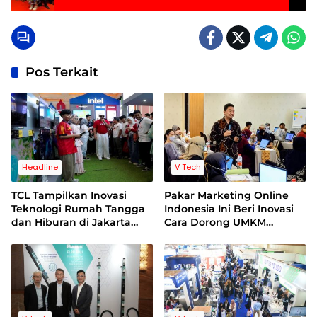
Sentuhan Komedi
Pos Terkait
Headline
V Tech
TCL Tampilkan Inovasi
Pakar Marketing Online
Teknologi Rumah Tangga
Indonesia Ini Beri Inovasi
dan Hiburan di Jakarta
Cara Dorong UMKM
Fair 2026
Sampai Perusahaan Naik
Kelas di Era Digital