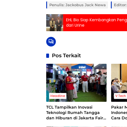
Penulis: Jackobus Jack Newa
Editor
EHL Bio Siap Kembangkan Pengo
dari Urine
Pos Terkait
Headline
V Tech
TCL Tampilkan Inovasi
Pakar 
Teknologi Rumah Tangga
Indones
dan Hiburan di Jakarta Fair
Cara D
2026
Perusah