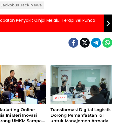
: Jackobus Jack Newa
batan Penyakit Ginjal Melalui Terapi Sel Punca
V Tech
Marketing Online
Transformasi Digital Logistik
ia Ini Beri Inovasi
Dorong Pemanfaatan IoT
orong UMKM Sampai
untuk Manajemen Armada
aan Naik Kelas di