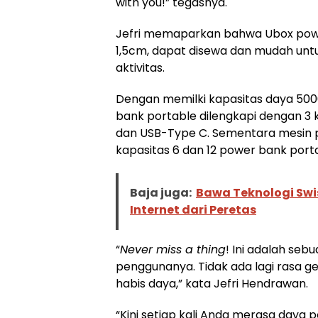
with you!” tegasnya.
Jefri memaparkan bahwa Ubox powe
1,5cm, dapat disewa dan mudah unt
aktivitas.
Dengan memilki kapasitas daya 50
bank portable dilengkapi dengan 3 k
dan USB-Type C. Sementara mesin p
kapasitas 6 dan 12 power bank porta
Baja juga:
Bawa Teknologi Swi
Internet dari Peretas
“
Never miss a thing
! Ini adalah se
penggunanya. Tidak ada lagi rasa g
habis daya,” kata Jefri Hendrawan.
“Kini setiap kali Anda merasa daya 