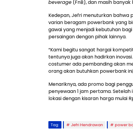
beverage
(FnB), dan masih banyak l
Kedepan, Jefri menuturkan bahwa p
varian beragam powerbank yang bi
gawai yang menjadi kebutuhan bagi 
persaingan dengan pihak lainnya.
“Kami begitu sangat hargai kompet
tentunya juga akan hadirkan inovas
costumer ada pembanding akan memb
orang akan butuhkan powerbank ini,
Menariknya, ada promo bagi penggu
penyewaan 1 jam pertama. Setelah 
lokasi dengan kisaran harga mulai 
Tag:
Jefri Hendrawan
power b