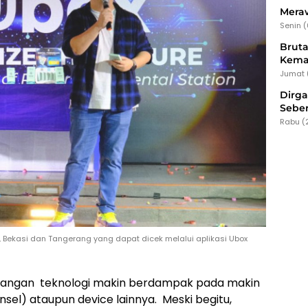
Meraw
Senin 
Bruta
Kema
Jumat 
Dirg
Seber
Rabu (
, Bekasi dan Tangerang yang dapat dicek melalui aplikasi Ubox
angan teknologi makin berdampak pada makin
nsel) ataupun device lainnya. Meski begitu,