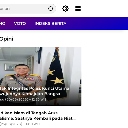
DIO
VOTO
INDEKS BERITA
Opini
ak Integritas Polisi: Kunci Utama
rwujudnya Kemajuan Bangsa
sa (30/06/2026) - 12:20 WIB
dikan Islam di Tengah Arus
alisme: Saatnya Kembali pada Niat
Tujuan
(25/06/2026) - 13:10 WIB