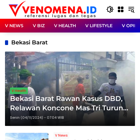
Langsung
ke
konten
V NEWS
V BIZ
V HEALTH
V LIFESTYLE
V OPINI
Bekasi Barat
V Health
Bekasi Barat Rawan Kasus DBD,
Relawan Koncone Mas Tri Turun
Tangan Lebih Dulu
Senin (04/11/2024) - 07:04 WIB
V News