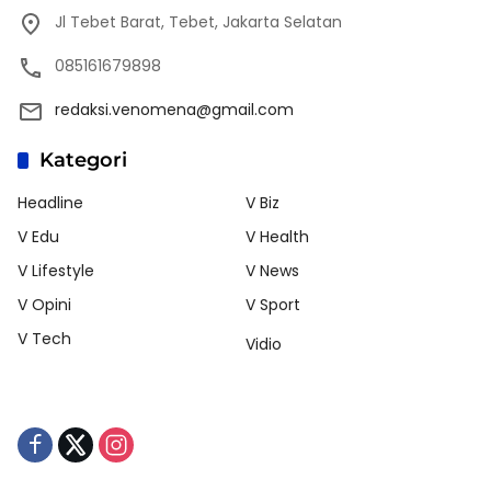
Jl Tebet Barat, Tebet, Jakarta Selatan
085161679898
redaksi.venomena@gmail.com
Kategori
Headline
V Biz
V Edu
V Health
V Lifestyle
V News
V Opini
V Sport
V Tech
Vidio