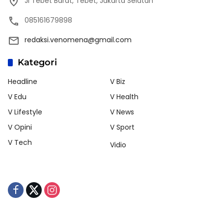
Jl Tebet Barat, Tebet, Jakarta Selatan
085161679898
redaksi.venomena@gmail.com
Kategori
Headline
V Biz
V Edu
V Health
V Lifestyle
V News
V Opini
V Sport
V Tech
Vidio