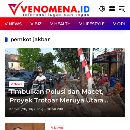
Langsung
ke
konten
V NEWS
V BIZ
V HEALTH
V LIFESTYLE
V OPINI
pemkot jakbar
V News
Timbulkan Polusi dan Macet,
Proyek Trotoar Meruya Utara
Jakbar di Keluhkan Warga
Kamis (28/08/2025) - 06:58 WIB
V News