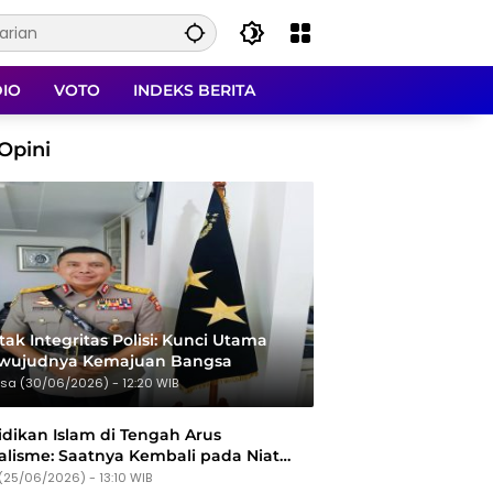
DIO
VOTO
INDEKS BERITA
Opini
ak Integritas Polisi: Kunci Utama
rwujudnya Kemajuan Bangsa
sa (30/06/2026) - 12:20 WIB
dikan Islam di Tengah Arus
alisme: Saatnya Kembali pada Niat
Tujuan
(25/06/2026) - 13:10 WIB