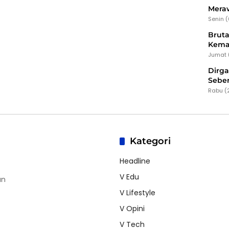
Meraw
Senin 
Bruta
Kema
Jumat 
Dirg
Seber
Rabu (
Kategori
Headline
V Edu
an
V Lifestyle
V Opini
V Tech