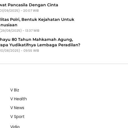
at Pancasila Dengan Cinta
(01/09/2025) - 20:07 WIB
litas Polri, Bentuk Kejahatan Untuk
nusiaan
(29/08/2025) - 13:37 WIB
ahayu 80 Tahun Mahkamah Agung,
apa Yudikatifnya Lembaga Peradilan?
20/08/2025) - 09:55 WIB
V Biz
V Health
V News
V Sport
Vidio