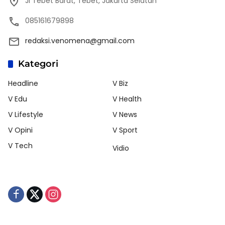
Jl Tebet Barat, Tebet, Jakarta Selatan
085161679898
redaksi.venomena@gmail.com
Kategori
Headline
V Biz
V Edu
V Health
V Lifestyle
V News
V Opini
V Sport
V Tech
Vidio