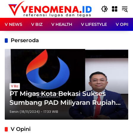
Langsung
ke
konten
V NEWS
V BIZ
V HEALTH
V LIFESTYLE
V OPINI
Perseroda
V Biz
PT Migas Kota Bekasi Sukses
Sumbang PAD Miliyaran Rupiah
untuk Pemkot Bekasi Meski
Senin (18/11/2024) - 17:33 WIB
Tanpa Penyertaan Modal
V Opini