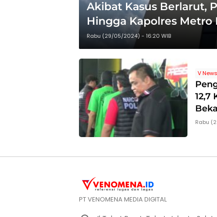
Akibat Kasus Berlarut, 
Hingga Kapolres Metro 
Propam Polda
Rabu (29/05/2024) - 16:20 WIB
V New
Peng
12,7
Beka
Rabu (2
PT VENOMENA MEDIA DIGITAL