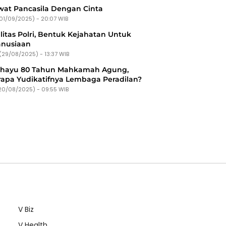
at Pancasila Dengan Cinta
(01/09/2025) - 20:07 WIB
litas Polri, Bentuk Kejahatan Untuk
nusiaan
(29/08/2025) - 13:37 WIB
ahayu 80 Tahun Mahkamah Agung,
apa Yudikatifnya Lembaga Peradilan?
20/08/2025) - 09:55 WIB
V Biz
V Health