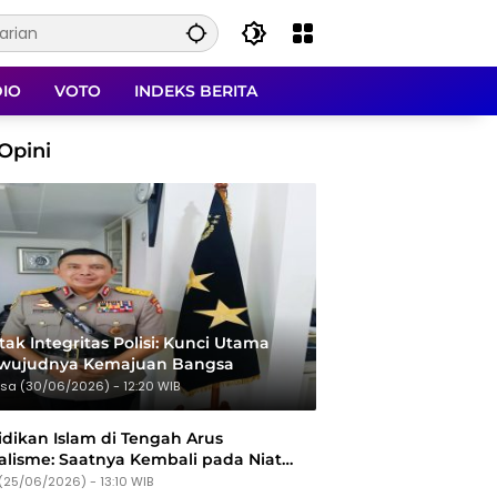
DIO
VOTO
INDEKS BERITA
Opini
ak Integritas Polisi: Kunci Utama
rwujudnya Kemajuan Bangsa
sa (30/06/2026) - 12:20 WIB
dikan Islam di Tengah Arus
alisme: Saatnya Kembali pada Niat
Tujuan
(25/06/2026) - 13:10 WIB