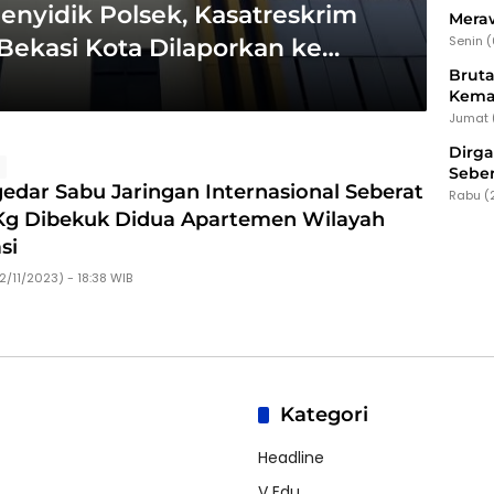
Penyidik Polsek, Kasatreskrim
Meraw
Senin 
Bekasi Kota Dilaporkan ke
Bruta
Kema
Jumat 
Dirg
s
Seber
edar Sabu Jaringan Internasional Seberat
Rabu (
 Kg Dibekuk Didua Apartemen Wilayah
si
2/11/2023) - 18:38 WIB
Kategori
Headline
V Edu