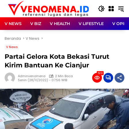
Langsung
ke
konten
V NEWS
V BIZ
V HEALTH
V LIFESTYLE
V OPINI
Beranda
V News
V News
Partai Gelora Kota Bekasi Turut
Kirim Bantuan Ke Cianjur
529
Adminvenomena
2 Min Baca
Senin (28/11/2022) - 07:56 WIB