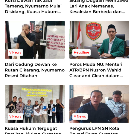
Kursi Dewan Tak Jadi
Sidang Dugaan Membawa
Tameng, Nyumarno Mulai
Lari Anak Memanas,
Disidang, Kuasa Hukum
Kesaksian Berbeda dan
Korban Minta Proses
Bukti Video Jadi Sorotan
Hukum Bebas Intervensi
V News
Headline
Dari Gedung Dewan ke
Poros Muda NU: Menteri
Rutan Cikarang, Nyumarno
ATR/BPN Nusron Wahid
Resmi Ditahan
Clear and Clean dalam
Dugaan Kasus Suap di
Kuansing
V News
V News
Kuasa Hukum Tergugat
Pengurus LPN SN Kota
Pastikan Ajukan Gugatan
Bekasi Duga Gugatan