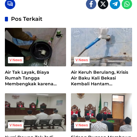
Pos Terkait
V News
V News
Air Tak Layak, Biaya
Air Keruh Berulang, Krisis
Rumah Tangga
Air Baku Kali Bekasi
Membengkak karena
Kembali Hantam
Warga Terpaksa Beli Air
Pelanggan PDAM
Bersih
V News
V News