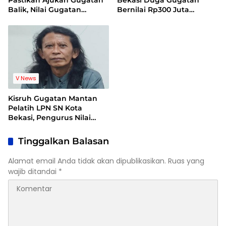
Balik, Nilai Gugatan
Bernilai Rp300 Juta
Mantan Pelatih Cacat
Bentuk Pemerasan
Legal Standing
Terhadap Lembaga
V News
Kisruh Gugatan Mantan
Pelatih LPN SN Kota
Bekasi, Pengurus Nilai
Dalil Gugatan Tak
Berdasar
Tinggalkan Balasan
Alamat email Anda tidak akan dipublikasikan.
Ruas yang
wajib ditandai
*