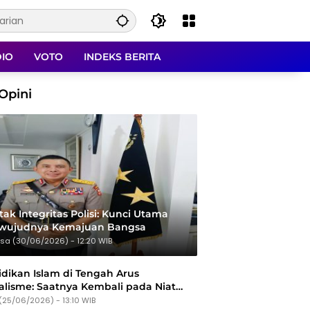
DIO
VOTO
INDEKS BERITA
Opini
ak Integritas Polisi: Kunci Utama
rwujudnya Kemajuan Bangsa
sa (30/06/2026) - 12:20 WIB
dikan Islam di Tengah Arus
alisme: Saatnya Kembali pada Niat
Tujuan
(25/06/2026) - 13:10 WIB