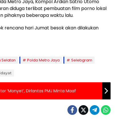
lda Metro Jaya, Kompol Ardian Satrio Utomo
an diduga terlibat pembuatan film porno lokal
n pihaknya beberapa waktu lalu.
ok rencana hari Jumat besok akan dilakukan
a Selatan
Polda Metro Jaya
Selebgram
idayat
or ‘Monyet’, Dirlantas PMJ Minta Maaf