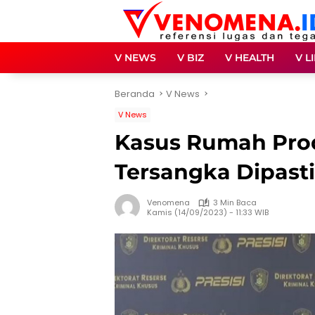
Langsung
ke
konten
V NEWS
V BIZ
V HEALTH
V L
Beranda
V News
V News
Kasus Rumah Prod
Tersangka Dipas
Venomena
3 Min Baca
Kamis (14/09/2023) - 11:33 WIB