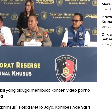
Meraw
Senin 
Bruta
Kema
Jumat 
Dirg
Seber
Rabu (
ksi yang diduga membuat konten video porno
a.
itkrimsus) Polda Metro Jaya, Kombes Ade Safri