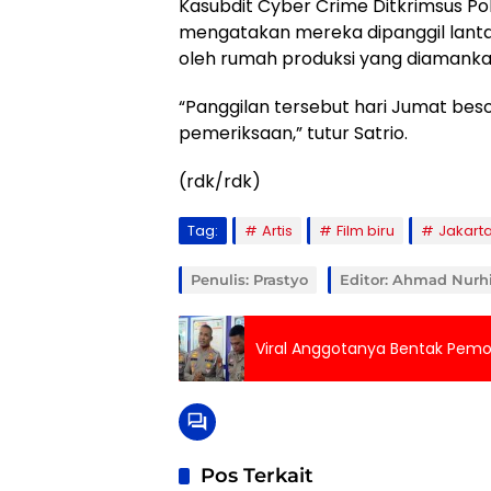
Kasubdit Cyber Crime Ditkrimsus Po
mengatakan mereka dipanggil lantar
oleh rumah produksi yang diamanka
“Panggilan tersebut hari Jumat bes
pemeriksaan,” tutur Satrio.
(rdk/rdk)
Tag:
Artis
Film biru
Jakart
Penulis: Prastyo
Editor: Ahmad Nurh
Viral Anggotanya Bentak Pemot
Pos Terkait