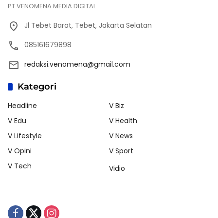
PT VENOMENA MEDIA DIGITAL
Jl Tebet Barat, Tebet, Jakarta Selatan
085161679898
redaksi.venomena@gmail.com
Kategori
Headline
V Biz
V Edu
V Health
V Lifestyle
V News
V Opini
V Sport
V Tech
Vidio