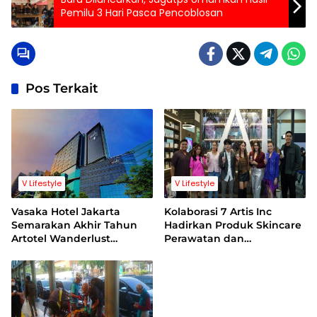
Pemilu 3 Hari Pasca Pencoblosan
Pos Terkait
V Lifestyle
V Lifestyle
Vasaka Hotel Jakarta
Kolaborasi 7 Artis Inc
Semarakan Akhir Tahun
Hadirkan Produk Skincare
Artotel Wanderlust
Perawatan dan
Bertajuk Serenata Akhir
Perlindungan Kulit
Tahun