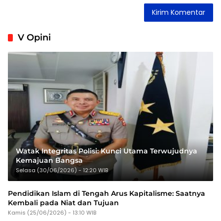
V Opini
Watak Integritas Polisi: Kunci Utama Terwujudnya
Kemajuan Bangsa
Selasa (30/06/2026) - 12:20 WIB
Pendidikan Islam di Tengah Arus Kapitalisme: Saatnya
Kembali pada Niat dan Tujuan
Kamis (25/06/2026) - 13:10 WIB