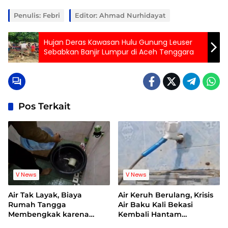
Penulis: Febri
Editor: Ahmad Nurhidayat
Hujan Deras Kawasan Hulu Gunung Leuser
Sebabkan Banjir Lumpur di Aceh Tenggara
Pos Terkait
V News
V News
Air Tak Layak, Biaya
Air Keruh Berulang, Krisis
Rumah Tangga
Air Baku Kali Bekasi
Membengkak karena
Kembali Hantam
Warga Terpaksa Beli Air
Pelanggan PDAM