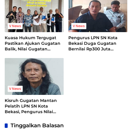
V News
V News
Kuasa Hukum Tergugat
Pengurus LPN SN Kota
Pastikan Ajukan Gugatan
Bekasi Duga Gugatan
Balik, Nilai Gugatan
Bernilai Rp300 Juta
Mantan Pelatih Cacat
Bentuk Pemerasan
Legal Standing
Terhadap Lembaga
V News
Kisruh Gugatan Mantan
Pelatih LPN SN Kota
Bekasi, Pengurus Nilai
Dalil Gugatan Tak
Berdasar
Tinggalkan Balasan