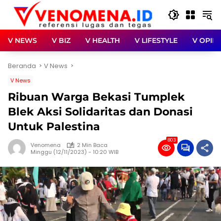
Langsung
ke
konten
V NEWS
V BIZ
V HEALTH
V LIFESTYLE
V OPINI
Beranda
V News
V News
Ribuan Warga Bekasi Tumplek
Blek Aksi Solidaritas dan Donasi
Untuk Palestina
803
Venomena
2 Min Baca
Minggu (12/11/2023) - 10:20 WIB