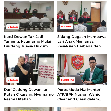
Bersih
V News
V News
Kursi Dewan Tak Jadi
Sidang Dugaan Membawa
Tameng, Nyumarno Mulai
Lari Anak Memanas,
Disidang, Kuasa Hukum
Kesaksian Berbeda dan
Korban Minta Proses
Bukti Video Jadi Sorotan
Hukum Bebas Intervensi
V News
Headline
Dari Gedung Dewan ke
Poros Muda NU: Menteri
Rutan Cikarang, Nyumarno
ATR/BPN Nusron Wahid
Resmi Ditahan
Clear and Clean dalam
Dugaan Kasus Suap di
Kuansing