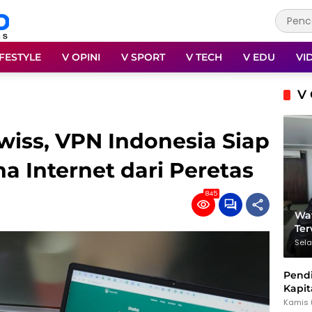
IFESTYLE
V OPINI
V SPORT
V TECH
V EDU
VI
V 
wiss, VPN Indonesia Siap
 Internet dari Peretas
845
Wat
Te
Sela
Pendi
Kapit
dan 
Kamis 