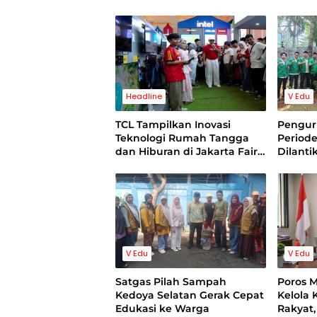
dan Be
Interna
Diresmi
Sejuml
Akdemi
Headline
V Edu
TCL Tampilkan Inovasi
Pengur
Teknologi Rumah Tangga
Period
dan Hiburan di Jakarta Fair
Dilanti
2026
V Edu
V Edu
Satgas Pilah Sampah
Poros 
Kedoya Selatan Gerak Cepat
Kelola
Edukasi ke Warga
Rakyat