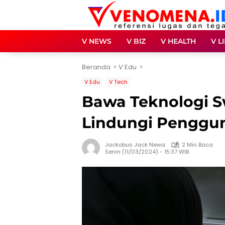
Langsung
ke
konten
V NEWS
V BIZ
V HEALTH
V L
Beranda
V Edu
V Edu
V Tech
Bawa Teknologi S
Lindungi Pengguna
Jackobus Jack Newa
2 Min Baca
Senin (11/03/2024) - 15:37 WIB