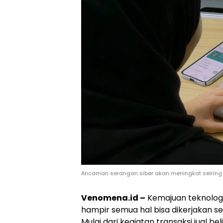
Ancaman serangan siber akan meningkat seiring m
Venomena.id –
Kemajuan teknologi 
hampir semua hal bisa dikerjakan s
Mulai dari kegiatan transaksi jual be