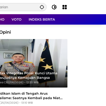
DIO
VOTO
INDEKS BERITA
Opini
ak Integritas Polisi: Kunci Utama
rwujudnya Kemajuan Bangsa
sa (30/06/2026) - 12:20 WIB
dikan Islam di Tengah Arus
alisme: Saatnya Kembali pada Niat
Tujuan
(25/06/2026) - 13:10 WIB