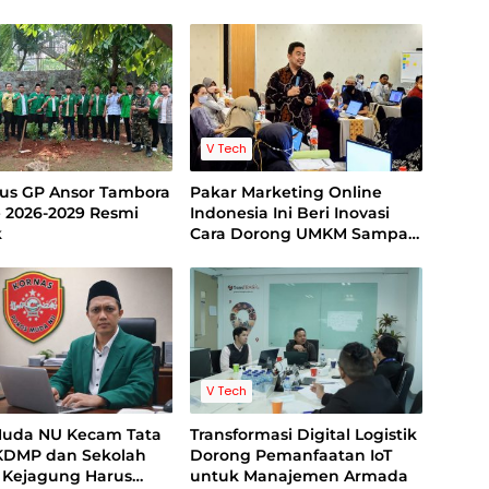
dah Buku Skala
sional di UI
kan Kapolri dan
ah Menteri dan
si Lulusan Harvard
V Tech
us GP Ansor Tambora
Pakar Marketing Online
e 2026-2029 Resmi
Indonesia Ini Beri Inovasi
k
Cara Dorong UMKM Sampai
Perusahaan Naik Kelas di
Era Digital
V Tech
Muda NU Kecam Tata
Transformasi Digital Logistik
 KDMP dan Sekolah
Dorong Pemanfaatan IoT
, Kejagung Harus
untuk Manajemen Armada