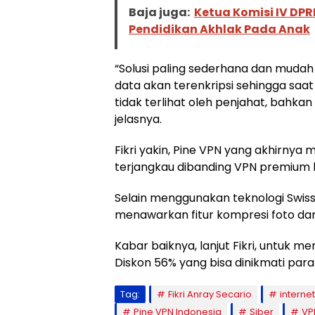
Baja juga:
Ketua Komisi IV DPR
Pendidikan Akhlak Pada Anak
“Solusi paling sederhana dan muda
data akan terenkripsi sehingga saat
tidak terlihat oleh penjahat, bahkan
jelasnya.
Fikri yakin, Pine VPN yang akhirnya m
terjangkau dibanding VPN premium l
Selain menggunakan teknologi Swiss
menawarkan fitur kompresi foto dan
Kabar baiknya, lanjut Fikri, untuk 
Diskon 56% yang bisa dinikmati para
Tag:
Fikri Anray Secario
internet
Pine VPN Indonesia
Siber
VP