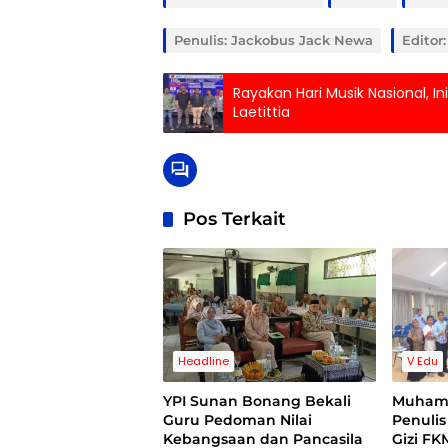
Penulis: Jackobus Jack Newa
Editor
Rayakan Hari Musik Nasional, 
Laetittia
Pos Terkait
Headline
V Edu
YPI Sunan Bonang Bekali
Muhamm
Guru Pedoman Nilai
Penulis
Kebangsaan dan Pancasila
Gizi FK