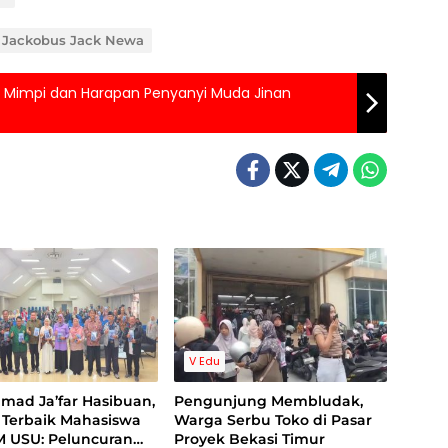
: Jackobus Jack Newa
Ini Mimpi dan Harapan Penyanyi Muda Jinan
V Edu
ad Ja’far Hasibuan,
Pengunjung Membludak,
 Terbaik Mahasiswa
Warga Serbu Toko di Pasar
M USU: Peluncuran
Proyek Bekasi Timur