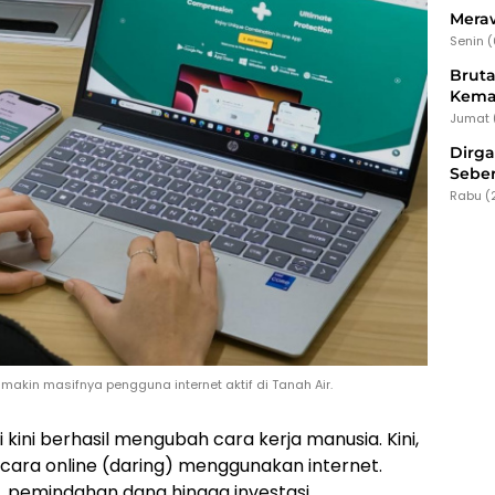
Meraw
Senin 
Bruta
Kema
Jumat 
Dirg
Seber
Rabu (
akin masifnya pengguna internet aktif di Tanah Air.
kini berhasil mengubah cara kerja manusia. Kini,
ecara online (daring) menggunakan internet.
li, pemindahan dana hingga investasi.