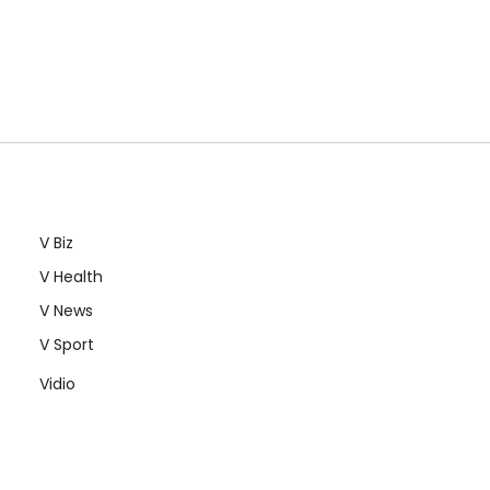
V Biz
V Health
V News
V Sport
Vidio