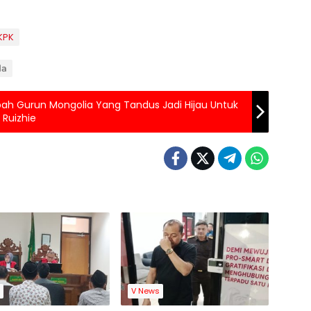
KPK
da
bah Gurun Mongolia Yang Tandus Jadi Hijau Untuk
 Ruizhie
s
V News