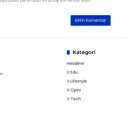
saya pada peramban ini untuk komentar saya
Kategori
Headline
V Edu
an
V Lifestyle
V Opini
V Tech