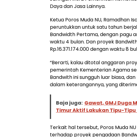
Daya dan Jasa Lainnya.
Ketua Poros Muda NU, Ramadhan Is
peruntukkan untuk satu tahun berja
Bandwidth Pertama, dengan pagu a
waktu 4 bulan. Dan proyek Bandwit
Rp.16.371.174.000 dengan waktu 8 bu
“Berarti, kalau ditotal anggaran pr
pemerintah Kementerian Agama seb
Bandwith ini sungguh luar biasa, da
dalam keterangannya, yang diterima 
Baja juga:
Gawat, GMJ Duga M
Timur Aktif Lakukan Tipu-Tipu 
Terkait hal tersebut, Poros Muda 
terhadap proyek pengadaan Bandwi