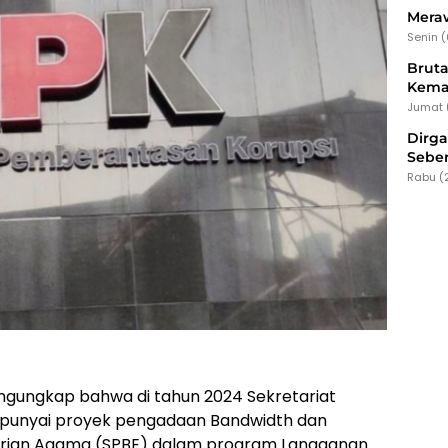
Meraw
Senin 
Bruta
Kema
Jumat 
Dirg
Seber
Rabu (
gungkap bahwa di tahun 2024 Sekretariat
unyai proyek pengadaan Bandwidth dan
erian Agama (SPBE) dalam program Langganan