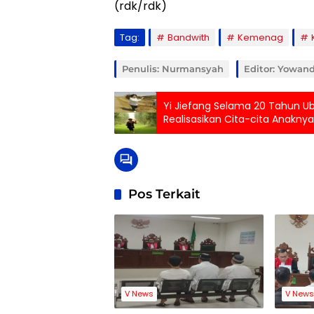
(rdk/rdk)
Tag:
Bandwith
Kemenag
Penulis: Nurmansyah
Editor: Yowan
Yi Jiefang Selama 20 Tahun U
Realisasikan Cita-cita Anaknya
Pos Terkait
V News
V New