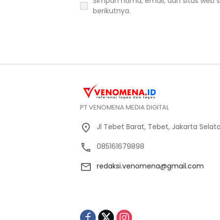
Simpan nama, email, dan situs web 
berikutnya.
PT VENOMENA MEDIA DIGITAL
Jl Tebet Barat, Tebet, Jakarta Selat
085161679898
redaksi.venomena@gmail.com