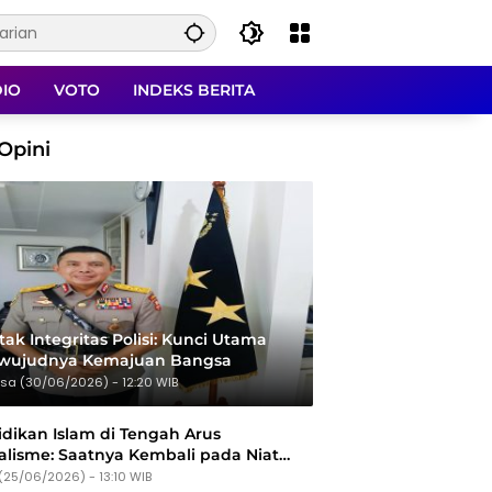
DIO
VOTO
INDEKS BERITA
Opini
ak Integritas Polisi: Kunci Utama
rwujudnya Kemajuan Bangsa
sa (30/06/2026) - 12:20 WIB
dikan Islam di Tengah Arus
alisme: Saatnya Kembali pada Niat
Tujuan
(25/06/2026) - 13:10 WIB