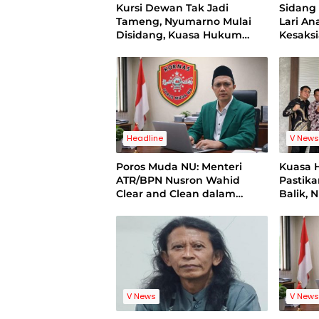
Kursi Dewan Tak Jadi
Sidan
Tameng, Nyumarno Mulai
Lari A
Disidang, Kuasa Hukum
Kesaks
Korban Minta Proses Hukum
Bukti V
Bebas Intervensi
Headline
V New
Poros Muda NU: Menteri
Kuasa 
ATR/BPN Nusron Wahid
Pastik
Clear and Clean dalam
Balik, 
Dugaan Kasus Suap di
Pelatih
Kuansing
Standi
V News
V New