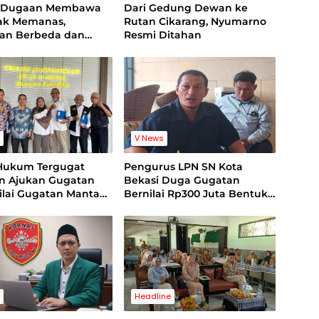
g Dugaan Membawa
Dari Gedung Dewan ke
nak Memanas,
Rutan Cikarang, Nyumarno
ian Berbeda dan
Resmi Ditahan
ideo Jadi Sorotan
s
V News
Hukum Tergugat
Pengurus LPN SN Kota
an Ajukan Gugatan
Bekasi Duga Gugatan
Nilai Gugatan Mantan
Bernilai Rp300 Juta Bentuk
 Cacat Legal
Pemerasan Terhadap
ng
Lembaga
s
Headline