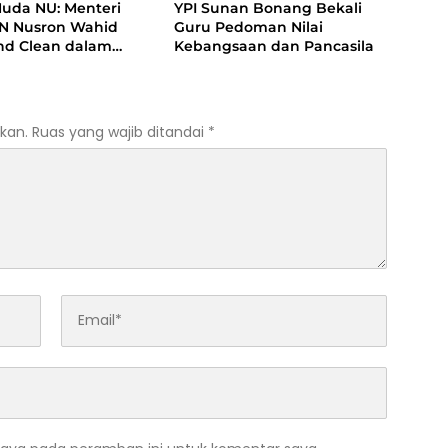
Muda NU: Menteri
YPI Sunan Bonang Bekali
N Nusron Wahid
Guru Pedoman Nilai
and Clean dalam
Kebangsaan dan Pancasila
 Kasus Suap di
ng
kan.
Ruas yang wajib ditandai
*