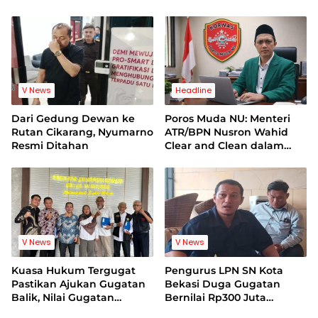
Korban Minta Proses
Bukti Video Jadi Sorotan
Hukum Bebas Intervensi
V News
Headline
Dari Gedung Dewan ke
Poros Muda NU: Menteri
Rutan Cikarang, Nyumarno
ATR/BPN Nusron Wahid
Resmi Ditahan
Clear and Clean dalam
Dugaan Kasus Suap di
Kuansing
V News
V News
Kuasa Hukum Tergugat
Pengurus LPN SN Kota
Pastikan Ajukan Gugatan
Bekasi Duga Gugatan
Balik, Nilai Gugatan
Bernilai Rp300 Juta
Mantan Pelatih Cacat
Bentuk Pemerasan