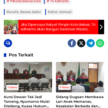
Pilkada Bekasi kota
Tri Adhianto
Penulis: Batara Sakhi
Editor: Ahmad
Jika Dipercaya Rakyat Pimpin Kota Bekasi, Tri
Adhianto Akan Bangun Destinasi Wisata
Sungai
Pos Terkait
V News
V News
Kursi Dewan Tak Jadi
Sidang Dugaan Membawa
Tameng, Nyumarno Mulai
Lari Anak Memanas,
Disidang, Kuasa Hukum
Kesaksian Berbeda dan