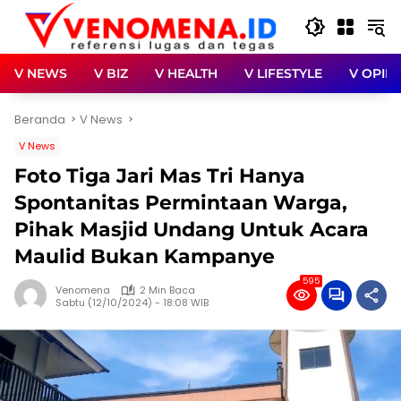
Langsung
ke
konten
V NEWS
V BIZ
V HEALTH
V LIFESTYLE
V OPINI
Beranda
V News
V News
Foto Tiga Jari Mas Tri Hanya
Spontanitas Permintaan Warga,
Pihak Masjid Undang Untuk Acara
Maulid Bukan Kampanye
595
Venomena
2 Min Baca
Sabtu (12/10/2024) - 18:08 WIB