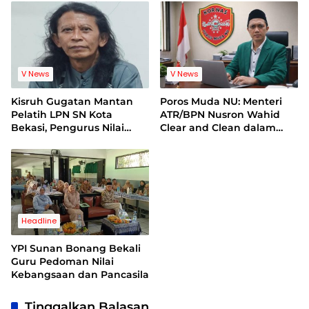
Legal Standing
Terhadap Lembaga
V News
V News
Kisruh Gugatan Mantan
Poros Muda NU: Menteri
Pelatih LPN SN Kota
ATR/BPN Nusron Wahid
Bekasi, Pengurus Nilai
Clear and Clean dalam
Dalil Gugatan Tak
Dugaan Kasus Suap di
Berdasar
Kuansing
Headline
YPI Sunan Bonang Bekali
Guru Pedoman Nilai
Kebangsaan dan Pancasila
Tinggalkan Balasan