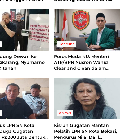
Korban Minta Proses Hukum
Bebas Intervensi
s
Headline
edung Dewan ke
Poros Muda NU: Menteri
Cikarang, Nyumarno
ATR/BPN Nusron Wahid
Ditahan
Clear and Clean dalam
Dugaan Kasus Suap di
Kuansing
s
V News
us LPN SN Kota
Kisruh Gugatan Mantan
 Duga Gugatan
Pelatih LPN SN Kota Bekasi,
i Rp300 Juta Bentuk
Pengurus Nilai Dalil