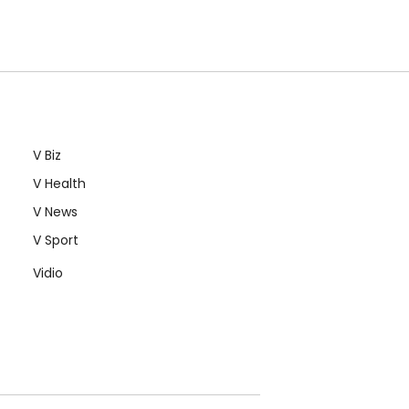
V Biz
V Health
V News
V Sport
Vidio