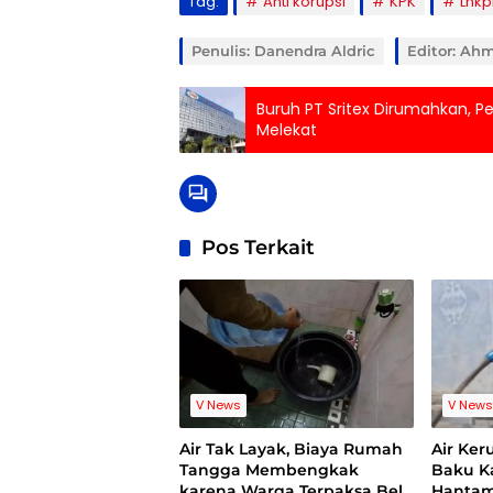
Tag:
Anti korupsi
KPK
Lhkp
Penulis: Danendra Aldric
Editor: Ah
Buruh PT Sritex Dirumahkan, 
Melekat
Pos Terkait
V News
V New
Air Tak Layak, Biaya Rumah
Air Ker
Tangga Membengkak
Baku Ka
karena Warga Terpaksa Beli
Hantam