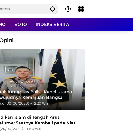
DIO
VOTO
INDEKS BERITA
Opini
ak Integritas Polisi: Kunci Utama
rwujudnya Kemajuan Bangsa
sa (30/06/2026) - 12:20 WIB
dikan Islam di Tengah Arus
alisme: Saatnya Kembali pada Niat
Tujuan
(25/06/2026) - 13:10 WIB