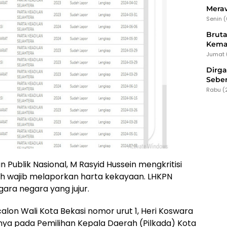
Meraw
Senin 
Bruta
Kema
Jumat 
Dirg
Seber
Rabu (
 Publik Nasional, M Rasyid Hussein mengkritisi
ah wajib melaporkan harta kekayaan. LHKPN
ra negara yang jujur.
lon Wali Kota Bekasi nomor urut 1, Heri Koswara
a pada Pemilihan Kepala Daerah (Pilkada) Kota