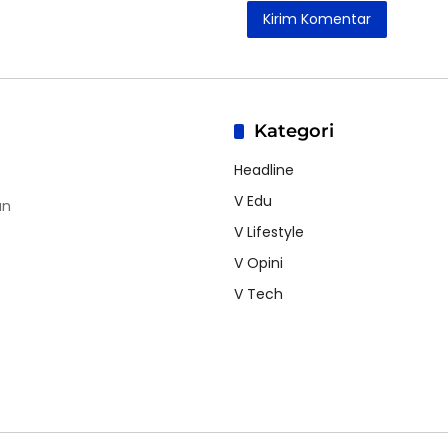
Kategori
Headline
V Edu
an
V Lifestyle
V Opini
V Tech