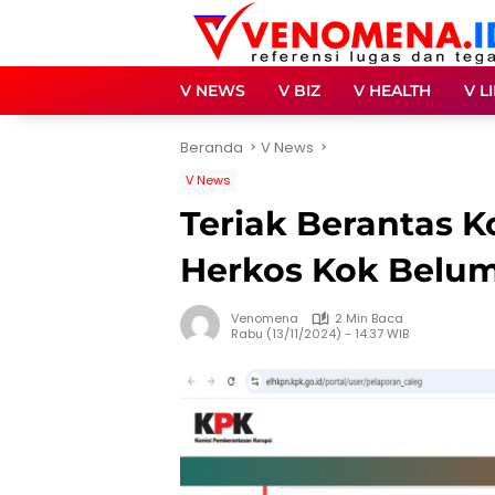
Langsung
ke
konten
V NEWS
V BIZ
V HEALTH
V L
Beranda
V News
V News
Teriak Berantas K
Herkos Kok Belu
Venomena
2 Min Baca
Rabu (13/11/2024) - 14:37 WIB