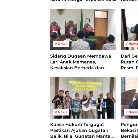
Air Bersih
V News
V New
Sidang Dugaan Membawa
Dari G
Lari Anak Memanas,
Rutan 
Kesaksian Berbeda dan
Resmi 
Bukti Video Jadi Sorotan
V News
V New
Kuasa Hukum Tergugat
Pengur
Pastikan Ajukan Gugatan
Bekasi
Balik, Nilai Gugatan Mantan
Bernila