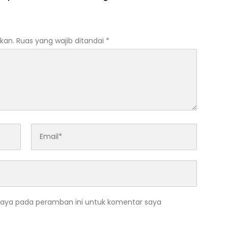
san Terhadap
Gugatan Tak Berdasar
ga
kan.
Ruas yang wajib ditandai
*
saya pada peramban ini untuk komentar saya