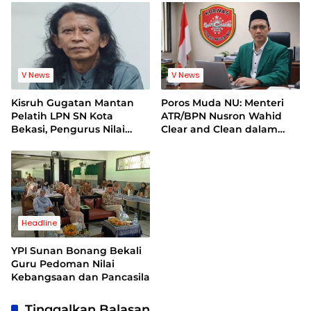
Legal Standing
Terhadap Lembaga
V News
V News
Kisruh Gugatan Mantan
Poros Muda NU: Menteri
Pelatih LPN SN Kota
ATR/BPN Nusron Wahid
Bekasi, Pengurus Nilai
Clear and Clean dalam
Dalil Gugatan Tak
Dugaan Kasus Suap di
Berdasar
Kuansing
Headline
YPI Sunan Bonang Bekali
Guru Pedoman Nilai
Kebangsaan dan Pancasila
Tinggalkan Balasan