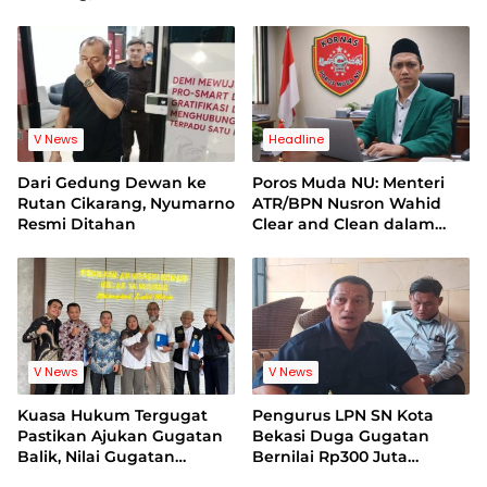
Korban Minta Proses
Bukti Video Jadi Sorotan
Hukum Bebas Intervensi
V News
Headline
Dari Gedung Dewan ke
Poros Muda NU: Menteri
Rutan Cikarang, Nyumarno
ATR/BPN Nusron Wahid
Resmi Ditahan
Clear and Clean dalam
Dugaan Kasus Suap di
Kuansing
V News
V News
Kuasa Hukum Tergugat
Pengurus LPN SN Kota
Pastikan Ajukan Gugatan
Bekasi Duga Gugatan
Balik, Nilai Gugatan
Bernilai Rp300 Juta
Mantan Pelatih Cacat
Bentuk Pemerasan