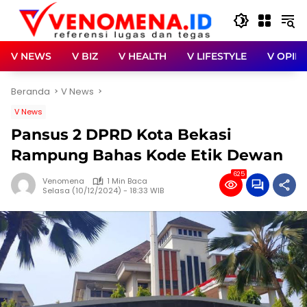
Langsung
ke
konten
V NEWS
V BIZ
V HEALTH
V LIFESTYLE
V OPINI
Beranda
V News
V News
Pansus 2 DPRD Kota Bekasi
Rampung Bahas Kode Etik Dewan
625
Venomena
1 Min Baca
Selasa (10/12/2024) - 18:33 WIB