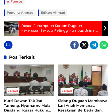
Pansus
Penulis: Ahmad
Editor: Ahmad
Dosen Perempuan Korban Dugaan
Kekerasan Seksual Petinggi Kampus Unisma
Lapor Polisi
Pos Terkait
V News
V News
Kursi Dewan Tak Jadi
Sidang Dugaan Membawa
Tameng, Nyumarno Mulai
Lari Anak Memanas,
Disidang, Kuasa Hukum
Kesaksian Berbeda dan