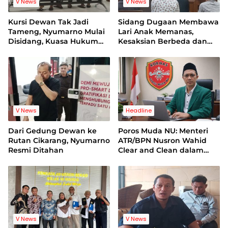
V News
V News
Kursi Dewan Tak Jadi
Sidang Dugaan Membawa
Tameng, Nyumarno Mulai
Lari Anak Memanas,
Disidang, Kuasa Hukum
Kesaksian Berbeda dan
Korban Minta Proses
Bukti Video Jadi Sorotan
Hukum Bebas Intervensi
V News
Headline
Dari Gedung Dewan ke
Poros Muda NU: Menteri
Rutan Cikarang, Nyumarno
ATR/BPN Nusron Wahid
Resmi Ditahan
Clear and Clean dalam
Dugaan Kasus Suap di
Kuansing
V News
V News