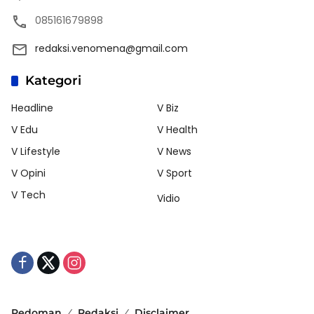
085161679898
redaksi.venomena@gmail.com
Kategori
Headline
V Biz
V Edu
V Health
V Lifestyle
V News
V Opini
V Sport
V Tech
Vidio
Pedoman
Redaksi
Disclaimer