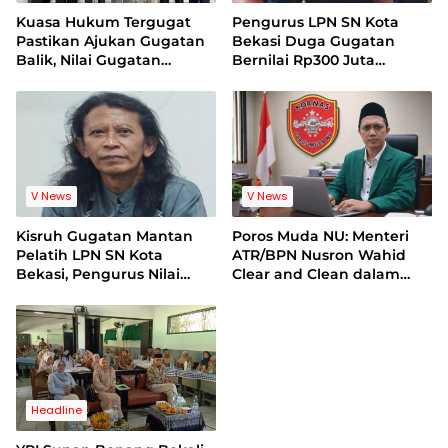
Kuasa Hukum Tergugat
Pengurus LPN SN Kota
Pastikan Ajukan Gugatan
Bekasi Duga Gugatan
Balik, Nilai Gugatan
Bernilai Rp300 Juta
Mantan Pelatih Cacat
Bentuk Pemerasan
Legal Standing
Terhadap Lembaga
V News
V News
Kisruh Gugatan Mantan
Poros Muda NU: Menteri
Pelatih LPN SN Kota
ATR/BPN Nusron Wahid
Bekasi, Pengurus Nilai
Clear and Clean dalam
Dalil Gugatan Tak
Dugaan Kasus Suap di
Berdasar
Kuansing
Headline