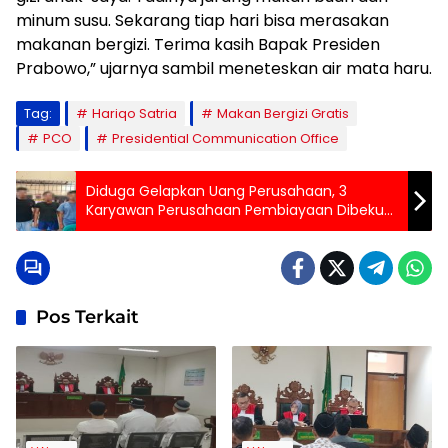
minum susu. Sekarang tiap hari bisa merasakan
makanan bergizi. Terima kasih Bapak Presiden
Prabowo,” ujarnya sambil meneteskan air mata haru.
Tag:
Hariqo Satria
Makan Bergizi Gratis
PCO
Presidential Communication Office
Diduga Gelapkan Uang Perusahaan, 3
Karyawan Perusahaan Pembiayaan Dibekuk
Polisi
Pos Terkait