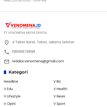
Rabu (20/08/2025) - 09:55 WIB
PT VENOMENA MEDIA DIGITAL
Jl Tebet Barat, Tebet, Jakarta Selatan
085161679898
redaksi.venomena@gmail.com
Kategori
Headline
V Biz
V Edu
V Health
V Lifestyle
V News
V Opini
V Sport