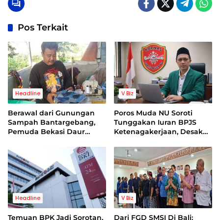
Pos Terkait
Headline
V Biz
Berawal dari Gunungan
Poros Muda NU Soroti
Sampah Bantargebang,
Tunggakan Iuran BPJS
Pemuda Bekasi Daur
Ketenagakerjaan, Desak
Ulang Limbah Jins Hingga
Evaluasi Direksi
Raup Puluhan Juta dan
Tembus Pasar Jepang
Serta Inggris
Headline
V Biz
Temuan BPK Jadi Sorotan,
Dari FGD SMSI Di Bali: