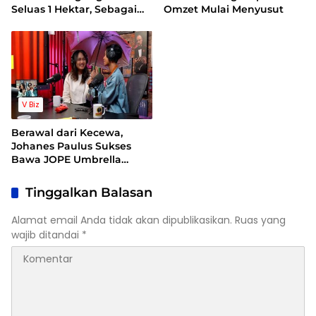
Seluas 1 Hektar, Sebagai
Omzet Mulai Menyusut
Bentuk Dukung
Ketahanan Pangan
V Biz
Berawal dari Kecewa,
Johanes Paulus Sukses
Bawa JOPE Umbrella
Tembus Pasar
Internasional
Tinggalkan Balasan
Alamat email Anda tidak akan dipublikasikan.
Ruas yang
wajib ditandai
*