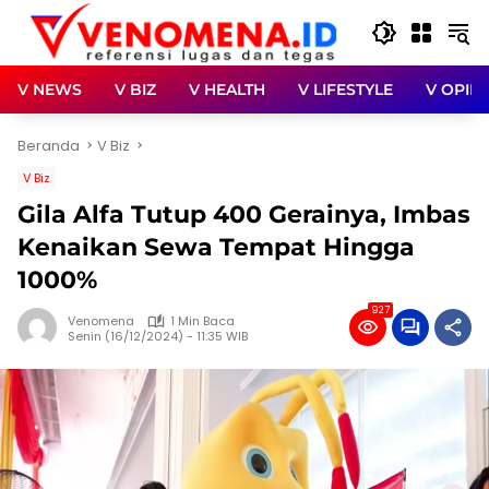
Langsung
ke
konten
V NEWS
V BIZ
V HEALTH
V LIFESTYLE
V OPINI
Beranda
V Biz
V Biz
Gila Alfa Tutup 400 Gerainya, Imbas
Kenaikan Sewa Tempat Hingga
1000%
927
Venomena
1 Min Baca
Senin (16/12/2024) - 11:35 WIB