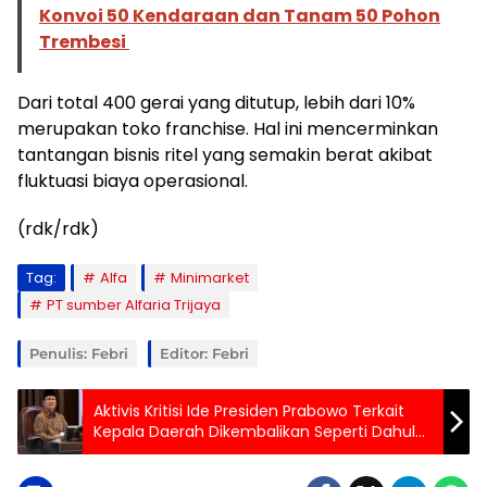
Konvoi 50 Kendaraan dan Tanam 50 Pohon
Trembesi
Dari total 400 gerai yang ditutup, lebih dari 10%
merupakan toko franchise. Hal ini mencerminkan
tantangan bisnis ritel yang semakin berat akibat
fluktuasi biaya operasional.
(rdk/rdk)
Tag:
Alfa
Minimarket
PT sumber Alfaria Trijaya
Penulis: Febri
Editor: Febri
Aktivis Kritisi Ide Presiden Prabowo Terkait
Kepala Daerah Dikembalikan Seperti Dahulu
Melalui DPRD