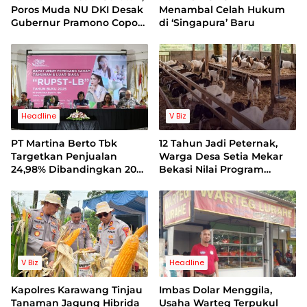
Poros Muda NU DKI Desak
Menambal Celah Hukum
Gubernur Pramono Copot
di ‘Singapura’ Baru
Dirut Bank Jakarta
Headline
V Biz
PT Martina Berto Tbk
12 Tahun Jadi Peternak,
Targetkan Penjualan
Warga Desa Setia Mekar
24,98% Dibandingkan 2025
Bekasi Nilai Program
dan Perbaikan
Swasembada Pangan
Profitabilitas 2026
Tertutup
V Biz
Headline
Kapolres Karawang Tinjau
Imbas Dolar Menggila,
Tanaman Jagung Hibrida
Usaha Warteg Terpukul