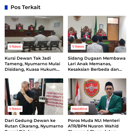
Pos Terkait
V News
V News
Kursi Dewan Tak Jadi
Sidang Dugaan Membawa
Tameng, Nyumarno Mulai
Lari Anak Memanas,
Disidang, Kuasa Hukum
Kesaksian Berbeda dan
Korban Minta Proses
Bukti Video Jadi Sorotan
Hukum Bebas Intervensi
V News
Headline
Dari Gedung Dewan ke
Poros Muda NU: Menteri
Rutan Cikarang, Nyumarno
ATR/BPN Nusron Wahid