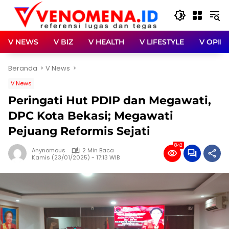
Langsung
ke
konten
V NEWS
V BIZ
V HEALTH
V LIFESTYLE
V OPINI
Beranda
V News
V News
Peringati Hut PDIP dan Megawati,
DPC Kota Bekasi; Megawati
Pejuang Reformis Sejati
842
Anynomous
2 Min Baca
Kamis (23/01/2025) - 17:13 WIB