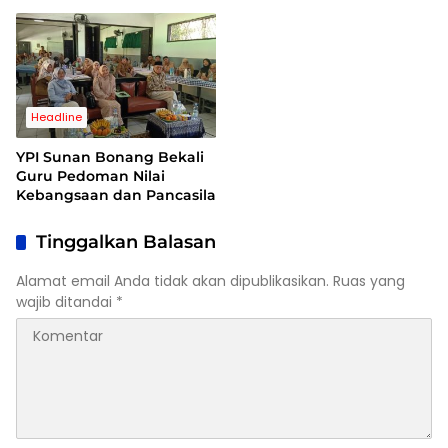
Dalil Gugatan Tak
Dugaan Kasus Suap di
Berdasar
Kuansing
Headline
YPI Sunan Bonang Bekali
Guru Pedoman Nilai
Kebangsaan dan Pancasila
Tinggalkan Balasan
Alamat email Anda tidak akan dipublikasikan.
Ruas yang
wajib ditandai
*