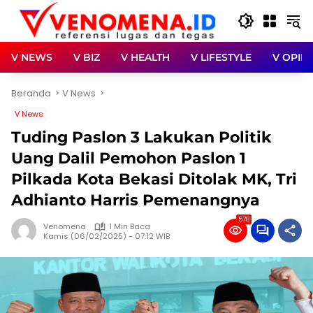
Langsung
ke
konten
V NEWS
V BIZ
V HEALTH
V LIFESTYLE
V OPINI
Beranda
V News
V News
Tuding Paslon 3 Lakukan Politik
Uang Dalil Pemohon Paslon 1
Pilkada Kota Bekasi Ditolak MK, Tri
Adhianto Harris Pemenangnya
578
Venomena
1 Min Baca
Kamis (06/02/2025) - 07:12 WIB