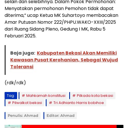
selain dan selebihnya. Dalam Pokok Permohonan:
Menyatakan permohonan Pemohon tidak dapat
diterima,” ucap Ketua MK Suhartoyo membacakan
Amar Putusan Nomor 222/PHPU.WAKO-XXIII/2025
dari Ruang Sidang Pleno, Gedung I MK, Rabu 5
Februari 2025.
Baja juga:
Kabupaten Bekasi Akan Memiliki
Kawasan Pusat Kerohanian, Sebagai Wujud
Toleransi
(rdk/rdk)
Tag:
Mahkamah konstitusi
Pilkada kota bekasi
Pilwalkot bekasi
Tri Adhianto Harris bobihoe
Penulis: Ahmad
Editor: Ahmad