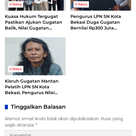
V News
V News
Kuasa Hukum Tergugat
Pengurus LPN SN Kota
Pastikan Ajukan Gugatan
Bekasi Duga Gugatan
Balik, Nilai Gugatan
Bernilai Rp300 Juta
Mantan Pelatih Cacat
Bentuk Pemerasan
Legal Standing
Terhadap Lembaga
V News
Kisruh Gugatan Mantan
Pelatih LPN SN Kota
Bekasi, Pengurus Nilai
Dalil Gugatan Tak
Berdasar
Tinggalkan Balasan
Alamat email Anda tidak akan dipublikasikan.
Ruas yang
wajib ditandai
*