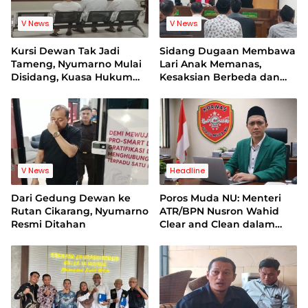
V News
V News
Kursi Dewan Tak Jadi
Sidang Dugaan Membawa
Tameng, Nyumarno Mulai
Lari Anak Memanas,
Disidang, Kuasa Hukum
Kesaksian Berbeda dan
Korban Minta Proses
Bukti Video Jadi Sorotan
Hukum Bebas Intervensi
V News
Headline
Dari Gedung Dewan ke
Poros Muda NU: Menteri
Rutan Cikarang, Nyumarno
ATR/BPN Nusron Wahid
Resmi Ditahan
Clear and Clean dalam
Dugaan Kasus Suap di
Kuansing