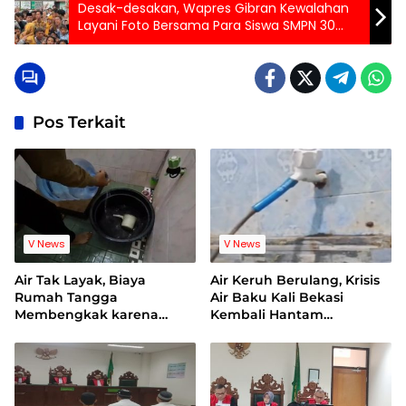
Desak-desakan, Wapres Gibran Kewalahan
Layani Foto Bersama Para Siswa SMPN 30
Kota Bekasi
Pos Terkait
V News
V News
Air Tak Layak, Biaya
Air Keruh Berulang, Krisis
Rumah Tangga
Air Baku Kali Bekasi
Membengkak karena
Kembali Hantam
Warga Terpaksa Beli Air
Pelanggan PDAM
Bersih