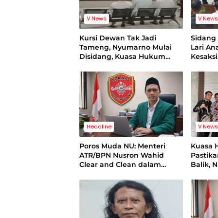
V News
V New
Kursi Dewan Tak Jadi
Sidan
Tameng, Nyumarno Mulai
Lari A
Disidang, Kuasa Hukum
Kesaks
Korban Minta Proses Hukum
Bukti V
Bebas Intervensi
Headline
V New
Poros Muda NU: Menteri
Kuasa 
ATR/BPN Nusron Wahid
Pastik
Clear and Clean dalam
Balik, 
Dugaan Kasus Suap di
Pelatih
Kuansing
Standi