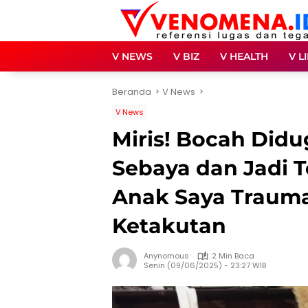
Langsung
ke
konten
V NEWS
V BIZ
V HEALTH
V L
Beranda
V News
V News
Miris! Bocah Did
Sebaya dan Jadi T
Anak Saya Trauma
Ketakutan
Anynomous
2 Min Baca
Senin (09/06/2025) - 23:27 WIB