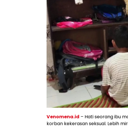
Venomena.id
– Hati seorang ibu m
korban kekerasan seksual. Lebih miris