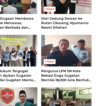
s
V News
g Dugaan Membawa
Dari Gedung Dewan ke
nak Memanas,
Rutan Cikarang, Nyumarno
ian Berbeda dan
Resmi Ditahan
ideo Jadi Sorotan
s
V News
Hukum Tergugat
Pengurus LPN SN Kota
an Ajukan Gugatan
Bekasi Duga Gugatan
Nilai Gugatan Mantan
Bernilai Rp300 Juta Bentuk
 Cacat Legal
Pemerasan Terhadap
ng
Lembaga