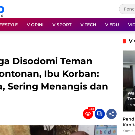
IFESTYLE
V OPINI
V SPORT
V TECH
V EDU
VI
V 
uga Disodomi Teman
ontonan, Ibu Korban:
, Sering Menangis dan
Wat
Te
Sela
743
Pendi
Kapit
dan 
Kamis 