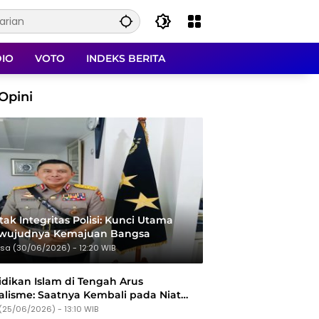
DIO
VOTO
INDEKS BERITA
Opini
ak Integritas Polisi: Kunci Utama
rwujudnya Kemajuan Bangsa
sa (30/06/2026) - 12:20 WIB
dikan Islam di Tengah Arus
alisme: Saatnya Kembali pada Niat
Tujuan
(25/06/2026) - 13:10 WIB