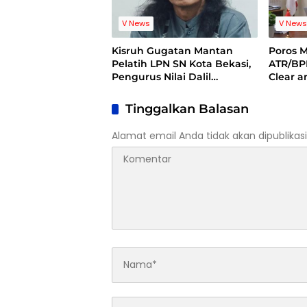
V News
V New
Kisruh Gugatan Mantan
Poros 
Pelatih LPN SN Kota Bekasi,
ATR/BP
Pengurus Nilai Dalil
Clear 
Gugatan Tak Berdasar
Dugaan
Kuansi
Tinggalkan Balasan
Alamat email Anda tidak akan dipublikasi