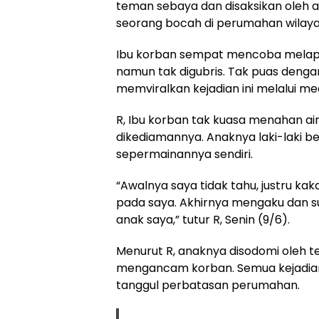
teman sebaya dan disaksikan oleh an
seorang bocah di perumahan wilayah
Ibu korban sempat mencoba melapor
namun tak digubris. Tak puas dengan
memviralkan kejadian ini melalui med
R, Ibu korban tak kuasa menahan ai
dikediamannya. Anaknya laki-laki b
sepermainannya sendiri.
“Awalnya saya tidak tahu, justru 
pada saya. Akhirnya mengaku dan su
anak saya,” tutur R, Senin (9/6).
Menurut R, anaknya disodomi oleh 
mengancam korban. Semua kejadian d
tanggul perbatasan perumahan.