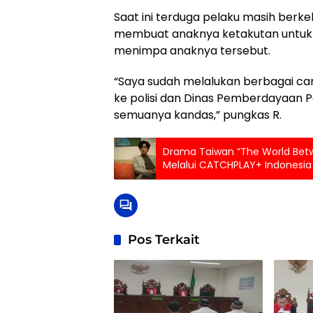
Saat ini terduga pelaku masih berke
membuat anaknya ketakutan untuk 
menimpa anaknya tersebut.
“Saya sudah melalukan berbagai ca
ke polisi dan Dinas Pemberdayaan
semuanya kandas,” pungkas R.
Drama Taiwan “The World Betwe
Melalui CATCHPLAY+ Indonesia
Pos Terkait