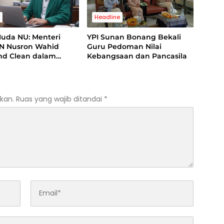
s
Headline
Muda NU: Menteri
YPI Sunan Bonang Bekali
N Nusron Wahid
Guru Pedoman Nilai
and Clean dalam
Kebangsaan dan Pancasila
 Kasus Suap di
ng
kan.
Ruas yang wajib ditandai
*