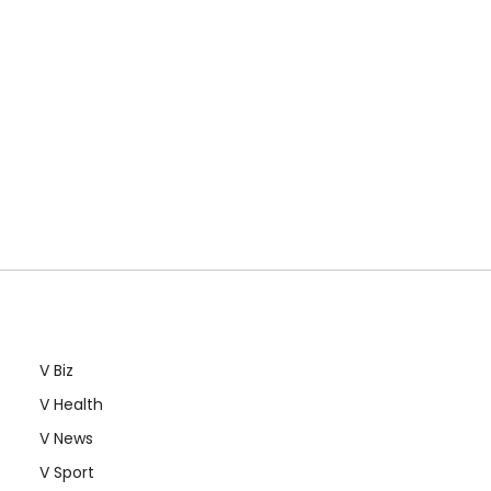
V Biz
V Health
V News
V Sport