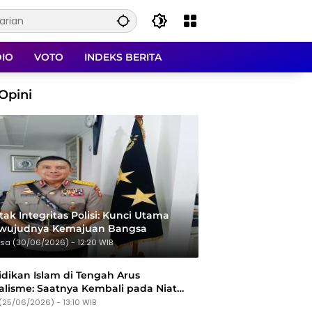
DIO
VOTO
INDEKS BERITA
Opini
ak Integritas Polisi: Kunci Utama
rwujudnya Kemajuan Bangsa
sa (30/06/2026) - 12:20 WIB
dikan Islam di Tengah Arus
alisme: Saatnya Kembali pada Niat
Tujuan
(25/06/2026) - 13:10 WIB