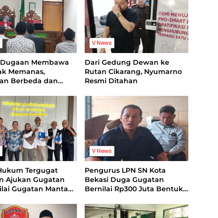
s
V News
g Dugaan Membawa
Dari Gedung Dewan ke
nak Memanas,
Rutan Cikarang, Nyumarno
ian Berbeda dan
Resmi Ditahan
ideo Jadi Sorotan
s
V News
Hukum Tergugat
Pengurus LPN SN Kota
an Ajukan Gugatan
Bekasi Duga Gugatan
Nilai Gugatan Mantan
Bernilai Rp300 Juta Bentuk
 Cacat Legal
Pemerasan Terhadap
ng
Lembaga