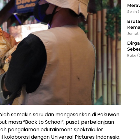
Meraw
Senin 
Bruta
Kema
Jumat 
Dirg
Seber
Rabu (
olah semakin seru dan mengesankan di Pakuwon
ut masa “Back to School”, pusat perbelanjaan
h pengalaman edutainment spektakuler
l kolaborasi dengan Universal Pictures Indonesia.