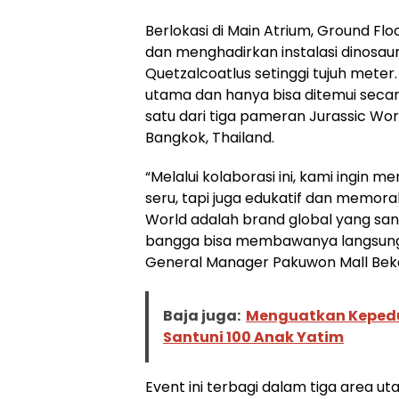
Berlokasi di Main Atrium, Ground Flo
dan menghadirkan instalasi dinosauru
Quetzalcoatlus setinggi tujuh meter. 
utama dan hanya bisa ditemui secar
satu dari tiga pameran Jurassic Worl
Bangkok, Thailand.
“Melalui kolaborasi ini, kami ingin
seru, tapi juga edukatif dan memorab
World adalah brand global yang san
bangga bisa membawanya langsung k
General Manager Pakuwon Mall Bekas
Baja juga:
Menguatkan Kepedul
Santuni 100 Anak Yatim
Event ini terbagi dalam tiga area ut