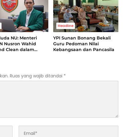
s
Headline
Muda NU: Menteri
YPI Sunan Bonang Bekali
N Nusron Wahid
Guru Pedoman Nilai
and Clean dalam
Kebangsaan dan Pancasila
 Kasus Suap di
ng
kan.
Ruas yang wajib ditandai
*