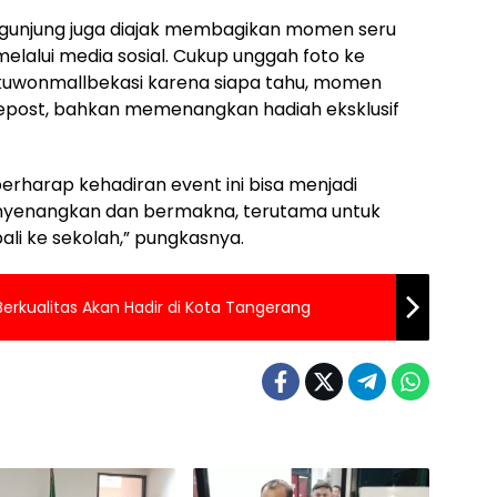
pengunjung juga diajak membagikan momen seru
elalui media sosial. Cukup unggah foto ke
kuwonmallbekasi karena siapa tahu, momen
repost, bahkan memenangkan hadiah eksklusif
rharap kehadiran event ini bisa menjadi
menyenangkan dan bermakna, terutama untuk
li ke sekolah,” pungkasnya.
 Berkualitas Akan Hadir di Kota Tangerang