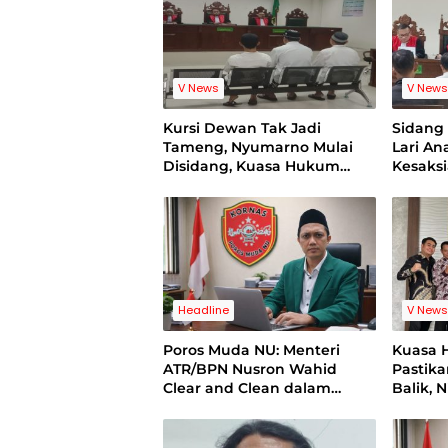
V News
V New
Kursi Dewan Tak Jadi
Sidan
Tameng, Nyumarno Mulai
Lari A
Disidang, Kuasa Hukum
Kesaks
Korban Minta Proses Hukum
Bukti V
Bebas Intervensi
Headline
V New
Poros Muda NU: Menteri
Kuasa 
ATR/BPN Nusron Wahid
Pastik
Clear and Clean dalam
Balik, 
Dugaan Kasus Suap di
Pelatih
Kuansing
Standi