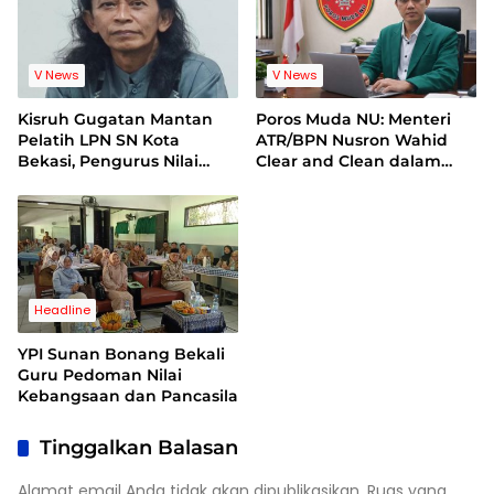
V News
V News
Kisruh Gugatan Mantan
Poros Muda NU: Menteri
Pelatih LPN SN Kota
ATR/BPN Nusron Wahid
Bekasi, Pengurus Nilai
Clear and Clean dalam
Dalil Gugatan Tak
Dugaan Kasus Suap di
Berdasar
Kuansing
Headline
YPI Sunan Bonang Bekali
Guru Pedoman Nilai
Kebangsaan dan Pancasila
Tinggalkan Balasan
Alamat email Anda tidak akan dipublikasikan.
Ruas yang