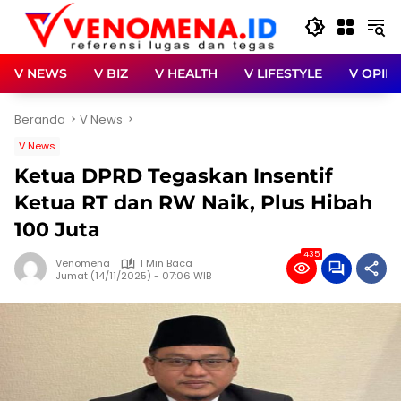
Langsung
ke
konten
V NEWS
V BIZ
V HEALTH
V LIFESTYLE
V OPINI
Beranda
V News
V News
Ketua DPRD Tegaskan Insentif
Ketua RT dan RW Naik, Plus Hibah
100 Juta
435
Venomena
1 Min Baca
Jumat (14/11/2025) - 07:06 WIB