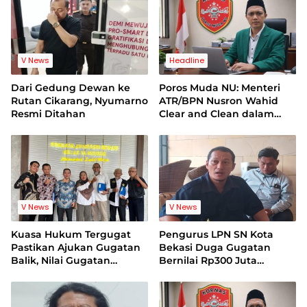
V News
Headline
Dari Gedung Dewan ke
Poros Muda NU: Menteri
Rutan Cikarang, Nyumarno
ATR/BPN Nusron Wahid
Resmi Ditahan
Clear and Clean dalam
Dugaan Kasus Suap di
Kuansing
V News
V News
Kuasa Hukum Tergugat
Pengurus LPN SN Kota
Pastikan Ajukan Gugatan
Bekasi Duga Gugatan
Balik, Nilai Gugatan
Bernilai Rp300 Juta
Mantan Pelatih Cacat
Bentuk Pemerasan
Legal Standing
Terhadap Lembaga