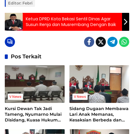
Editor: Febri
Ketua DPRD Kota Bekasi Sentil Dinas Agar
Susun Renja dan Musrembang Dengan Baik
Pos Terkait
V News
V News
Kursi Dewan Tak Jadi
Sidang Dugaan Membawa
Tameng, Nyumarno Mulai
Lari Anak Memanas,
Disidang, Kuasa Hukum
Kesaksian Berbeda dan
Korban Minta Proses
Bukti Video Jadi Sorotan
Hukum Bebas Intervensi