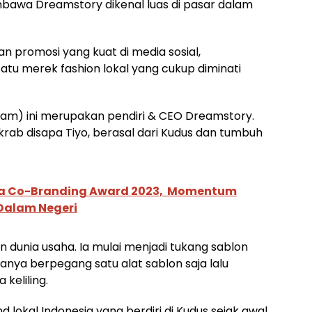
mbawa Dreamstory dikenal luas di pasar dalam
n promosi yang kuat di media sosial,
tu merek fashion lokal yang cukup diminati
ram) ini merupakan pendiri & CEO Dreamstory.
krab disapa Tiyo, berasal dari Kudus dan tumbuh
ia Co-Branding Award 2023, Momentum
Dalam Negeri
 dunia usaha. Ia mulai menjadi tukang sablon
 hanya berpegang satu alat sablon saja lalu
keliling.
lokal Indonesia yang berdiri di Kudus sejak awal