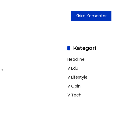
Kategori
Headline
V Edu
an
V Lifestyle
V Opini
V Tech