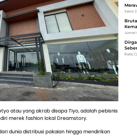
Meraw
Senin 
Bruta
Kema
Jumat 
Dirg
Seber
Rabu (
yo atau yang akrab disapa Tiyo, adalah pebisnis
diri merek fashion lokal Dreamstory.
ri dunia distribusi pakaian hingga mendirikan