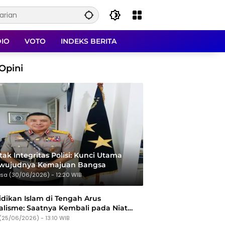
DIO
VOTO
INDEKS BERITA
Opini
ak Integritas Polisi: Kunci Utama
rwujudnya Kemajuan Bangsa
sa (30/06/2026) - 12:20 WIB
dikan Islam di Tengah Arus
alisme: Saatnya Kembali pada Niat
Tujuan
(25/06/2026) - 13:10 WIB