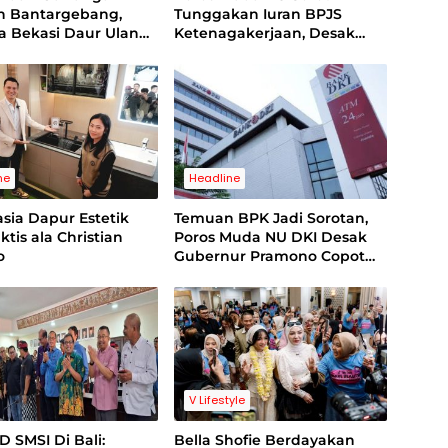
 Bantargebang,
Tunggakan Iuran BPJS
 Bekasi Daur Ulang
Ketenagakerjaan, Desak
 Jins Hingga Raup
Evaluasi Direksi
n Juta dan Tembus
epang Serta Inggris
ne
Headline
asia Dapur Estetik
Temuan BPK Jadi Sorotan,
ktis ala Christian
Poros Muda NU DKI Desak
o
Gubernur Pramono Copot
Dirut Bank Jakarta
V Lifestyle
D SMSI Di Bali:
Bella Shofie Berdayakan