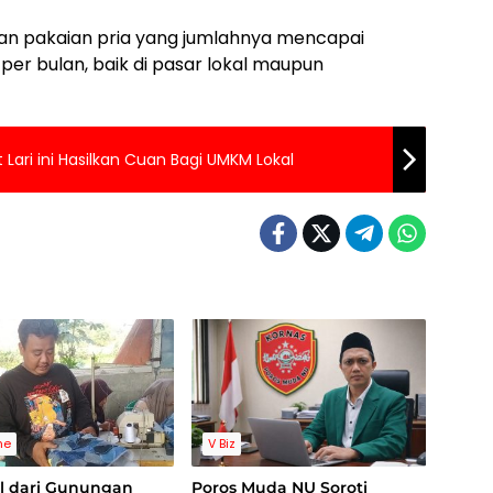
lan pakaian pria yang jumlahnya mencapai
per bulan, baik di pasar lokal maupun
 Lari ini Hasilkan Cuan Bagi UMKM Lokal
ne
V Biz
l dari Gunungan
Poros Muda NU Soroti