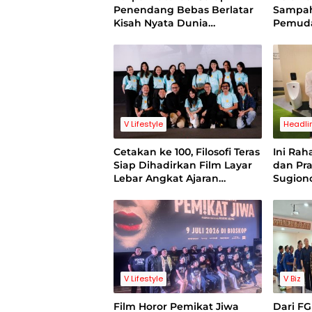
Penendang Bebas Berlatar
Sampah
Kisah Nyata Dunia
Pemuda
Sepakbola Indonesia
Limbah
Puluha
Pasar J
V Lifestyle
Headli
Cetakan ke 100, Filosofi Teras
Ini Rah
Siap Dihadirkan Film Layar
dan Pra
Lebar Angkat Ajaran
Sugion
Stoikisme
V Lifestyle
V Biz
Film Horor Pemikat Jiwa
Dari FG