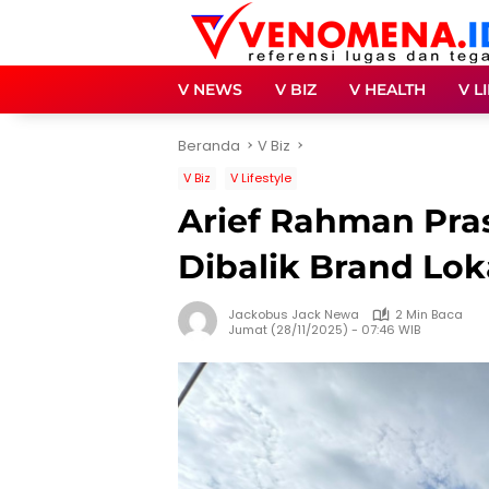
Langsung
ke
konten
V NEWS
V BIZ
V HEALTH
V L
Beranda
V Biz
V Biz
V Lifestyle
Arief Rahman Pras
Dibalik Brand Lo
Jackobus Jack Newa
2 Min Baca
Jumat (28/11/2025) - 07:46 WIB