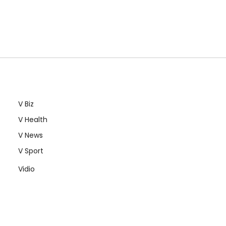
V Biz
V Health
V News
V Sport
Vidio