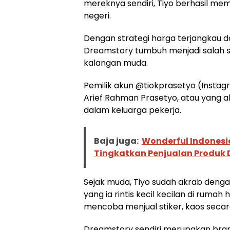
mereknya sendiri, Tiyo berhasil me
negeri.
Dengan strategi harga terjangkau da
Dreamstory tumbuh menjadi salah sa
kalangan muda.
Pemilik akun @tiokprasetyo (Instag
Arief Rahman Prasetyo, atau yang a
dalam keluarga pekerja.
Baja juga:
Wonderful Indones
Tingkatkan Penjualan Produk 
Sejak muda, Tiyo sudah akrab dengan
yang ia rintis kecil kecilan di rumah
mencoba menjual stiker, kaos secara 
Dreamstory sendiri merupakan brand 