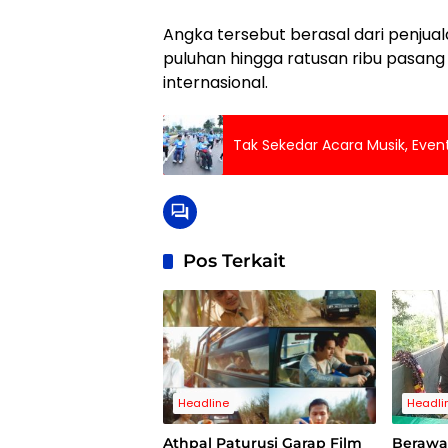
Angka tersebut berasal dari penjua
puluhan hingga ratusan ribu pasang 
internasional.
Tak Sekedar Acara Musik, Event
Pos Terkait
Headline
Headli
Athpal Paturusi Garap Film
Berawa