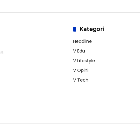
Kategori
Headline
V Edu
an
V Lifestyle
V Opini
V Tech