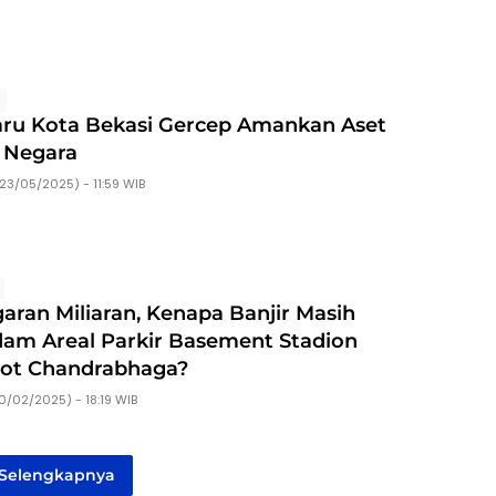
s
aru Kota Bekasi Gercep Amankan Aset
k Negara
23/05/2025) - 11:59 WIB
aran Miliaran, Kenapa Banjir Masih
am Areal Parkir Basement Stadion
iot Chandrabhaga?
0/02/2025) - 18:19 WIB
Selengkapnya