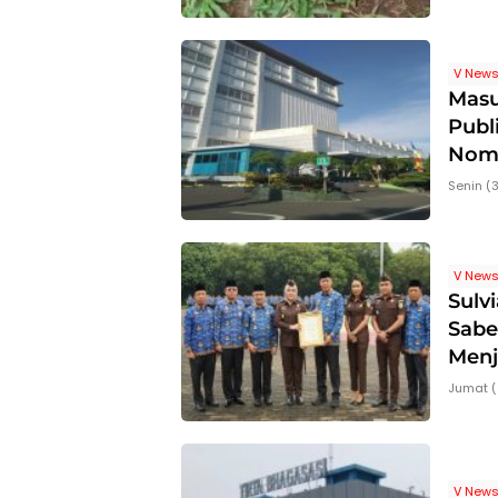
V New
Masu
Publ
Nomo
Senin (
V New
Sulv
Sabe
Menj
Jumat (
V New