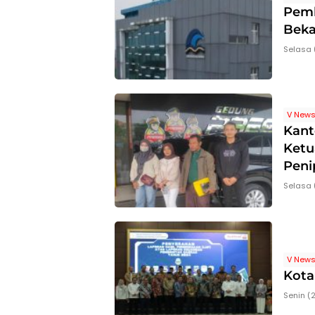
Pemk
Beka
Selasa 
V New
Kant
Ketu
Peni
Selasa 
V New
Kota
Senin (