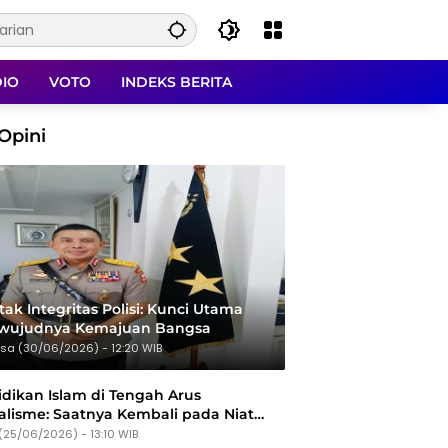
DIO
VOTO
INDEKS BERITA
Opini
ak Integritas Polisi: Kunci Utama
rwujudnya Kemajuan Bangsa
sa (30/06/2026) - 12:20 WIB
dikan Islam di Tengah Arus
alisme: Saatnya Kembali pada Niat
Tujuan
(25/06/2026) - 13:10 WIB