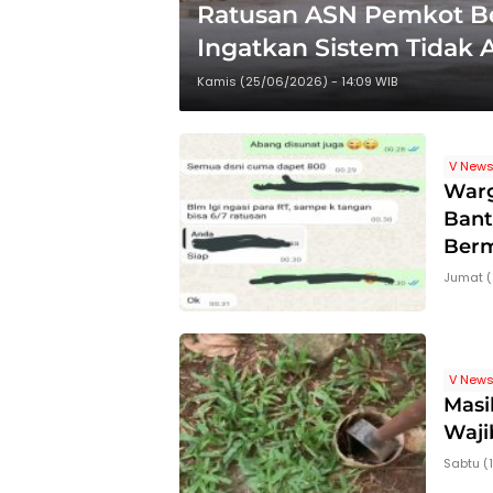
Ratusan ASN Pemkot Bek
Ingatkan Sistem Tidak A
Kamis (25/06/2026) - 14:09 WIB
V New
Warg
Bant
Berm
Jumat (
V New
Masi
Waji
Sabtu (