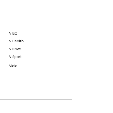
V Biz
V Health
V News
V Sport
Vidio