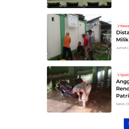
V New
Dist
Mili
Jumat (
V Sport
Angg
Rend
Patr
Senin (1