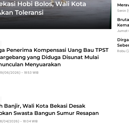
asi Hobi Bolos, Wali Kota
Meraw
Senin 
kan Toleransi
Bruta
Kema
Jumat 
Dirg
s
Seber
a Penerima Kompensasi Uang Bau TPST
Rabu (
argebang yang Diduga Disunat Mulai
unculan Menyuarakan
19/06/2026) - 18:53 WIB
s
h Banjir, Wali Kota Bekasi Desak
bkan Swasta Bangun Sumur Resapan
18/04/2026) - 18:04 WIB