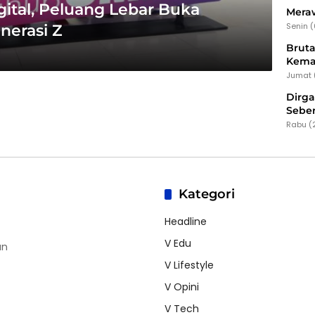
gital, Peluang Lebar Buka
Meraw
Senin 
nerasi Z
Bruta
Kema
Jumat 
Dirg
Seber
Rabu (
Kategori
Headline
V Edu
an
V Lifestyle
V Opini
V Tech