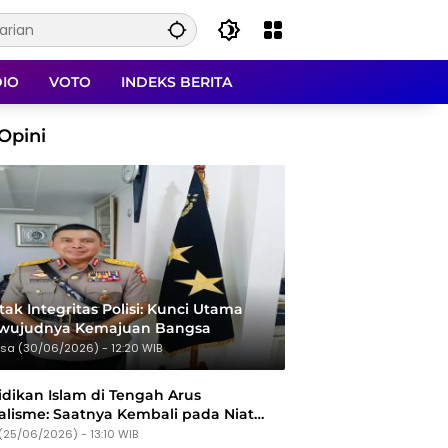
DIO
VOTO
INDEKS BERITA
Opini
ak Integritas Polisi: Kunci Utama
rwujudnya Kemajuan Bangsa
sa (30/06/2026) - 12:20 WIB
dikan Islam di Tengah Arus
alisme: Saatnya Kembali pada Niat
Tujuan
(25/06/2026) - 13:10 WIB