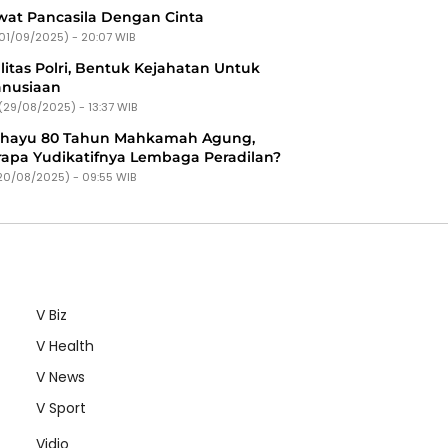
at Pancasila Dengan Cinta
(01/09/2025) - 20:07 WIB
litas Polri, Bentuk Kejahatan Untuk
nusiaan
(29/08/2025) - 13:37 WIB
ahayu 80 Tahun Mahkamah Agung,
apa Yudikatifnya Lembaga Peradilan?
20/08/2025) - 09:55 WIB
V Biz
V Health
V News
V Sport
Vidio