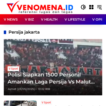
Langsung
ke
konten
V NEWS
V BIZ
V HEALTH
V LIFESTYLE
V OPINI
Persija jakarta
V Sport
Polisi Siapkan 1500 Personil
Amankan Laga Persija Vs Malut
United
Jumat (23/05/2025) - 13:32 WIB
V Sport