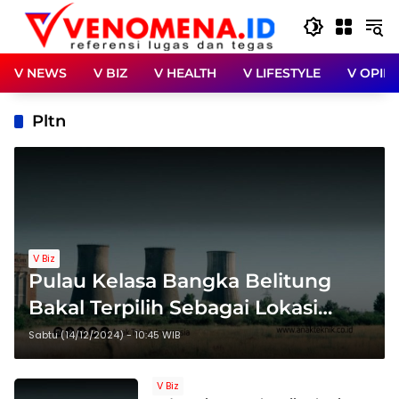
Langsung
ke
konten
V NEWS
V BIZ
V HEALTH
V LIFESTYLE
V OPINI
Pltn
V Biz
Pulau Kelasa Bangka Belitung
Bakal Terpilih Sebagai Lokasi
Pembangkit Listrik Nuklir
Sabtu (14/12/2024) - 10:45 WIB
V Biz