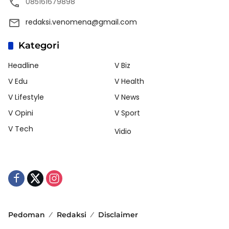
085161679898
redaksi.venomena@gmail.com
Kategori
Headline
V Biz
V Edu
V Health
V Lifestyle
V News
V Opini
V Sport
V Tech
Vidio
Pedoman
Redaksi
Disclaimer