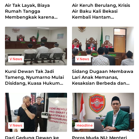
Air Tak Layak, Biaya
Air Keruh Berulang, Krisis
Rumah Tangga
Air Baku Kali Bekasi
Membengkak karena
Kembali Hantam
Warga Terpaksa Beli Air
Pelanggan PDAM
Bersih
V News
V News
Kursi Dewan Tak Jadi
Sidang Dugaan Membawa
Tameng, Nyumarno Mulai
Lari Anak Memanas,
Disidang, Kuasa Hukum
Kesaksian Berbeda dan
Korban Minta Proses
Bukti Video Jadi Sorotan
Hukum Bebas Intervensi
V News
Headline
Dari Gedung Dewan ke
Poros Muda NU: Menteri