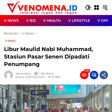
Langsung
ke
konten
V NEWS
V BIZ
V HEALTH
V LIFESTYLE
V OPINI
Beranda
V News
V News
Libur Maulid Nabi Muhammad,
Stasiun Pasar Senen Dipadati
Penumpang
686
Venomena
1 Min Baca
Kamis (28/09/2023) - 10:10 WIB