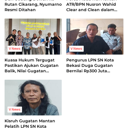
Rutan Cikarang, Nyumarno
ATR/BPN Nusron Wahid
Resmi Ditahan
Clear and Clean dalam
Dugaan Kasus Suap di
Kuansing
V News
V News
Kuasa Hukum Tergugat
Pengurus LPN SN Kota
Pastikan Ajukan Gugatan
Bekasi Duga Gugatan
Balik, Nilai Gugatan
Bernilai Rp300 Juta
Mantan Pelatih Cacat
Bentuk Pemerasan
Legal Standing
Terhadap Lembaga
V News
Kisruh Gugatan Mantan
Pelatih LPN SN Kota