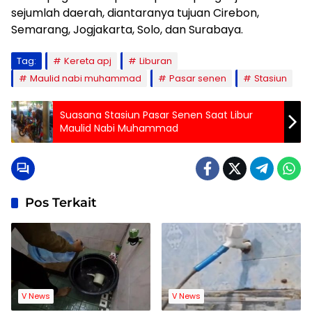
sejumlah daerah, diantaranya tujuan Cirebon,
Semarang, Jogjakarta, Solo, dan Surabaya.
Tag:
Kereta apj
Liburan
Maulid nabi muhammad
Pasar senen
Stasiun
Suasana Stasiun Pasar Senen Saat Libur
Maulid Nabi Muhammad
Pos Terkait
V News
V News