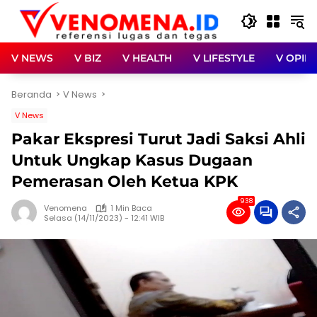
Langsung
ke
konten
V NEWS
V BIZ
V HEALTH
V LIFESTYLE
V OPINI
Beranda
V News
V News
Pakar Ekspresi Turut Jadi Saksi Ahli
Untuk Ungkap Kasus Dugaan
Pemerasan Oleh Ketua KPK
938
Venomena
1 Min Baca
Selasa (14/11/2023) - 12:41 WIB