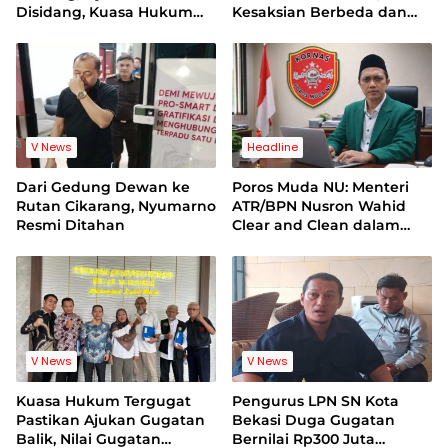
Disidang, Kuasa Hukum
Kesaksian Berbeda dan
Korban Minta Proses
Bukti Video Jadi Sorotan
Hukum Bebas Intervensi
V News
Headline
Dari Gedung Dewan ke
Poros Muda NU: Menteri
Rutan Cikarang, Nyumarno
ATR/BPN Nusron Wahid
Resmi Ditahan
Clear and Clean dalam
Dugaan Kasus Suap di
Kuansing
V News
V News
Kuasa Hukum Tergugat
Pengurus LPN SN Kota
Pastikan Ajukan Gugatan
Bekasi Duga Gugatan
Balik, Nilai Gugatan
Bernilai Rp300 Juta