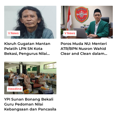
Mantan Pelatih Cacat
Bentuk Pemerasan
Legal Standing
Terhadap Lembaga
V News
V News
Kisruh Gugatan Mantan
Poros Muda NU: Menteri
Pelatih LPN SN Kota
ATR/BPN Nusron Wahid
Bekasi, Pengurus Nilai
Clear and Clean dalam
Dalil Gugatan Tak
Dugaan Kasus Suap di
Berdasar
Kuansing
Headline
YPI Sunan Bonang Bekali
Guru Pedoman Nilai
Kebangsaan dan Pancasila