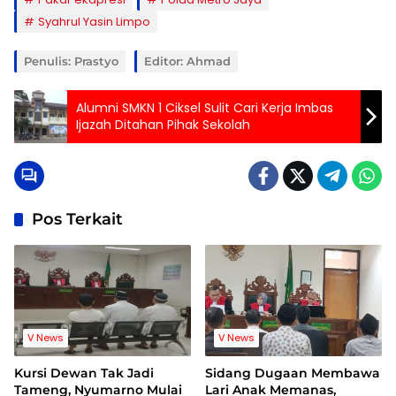
Syahrul Yasin Limpo
Penulis: Prastyo
Editor: Ahmad
Alumni SMKN 1 Ciksel Sulit Cari Kerja Imbas
Ijazah Ditahan Pihak Sekolah
Pos Terkait
V News
V News
Kursi Dewan Tak Jadi
Sidang Dugaan Membawa
Tameng, Nyumarno Mulai
Lari Anak Memanas,