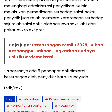
saksi-saksi merupakan bagian dalam rangkaian
melengkapi administrasi penyidikan. Selain
melakukan pemeriksaan terhadap saksi-saksi,
penyidik juga telah meminta keterangan terhadap
sejumlah saksi ahli. Salah satunya saksi ahli dari
pakar mikro ekspresi.
Baja juga:
Pematangan Pemilu 2029, Suban
Kesbangpol Jakbar Tingkatkan Budaya
Politik Berdemokrasi
“Progresnya ada 5 pendapat ahli dimintai
keterangan oleh penyidik,” kata Trunoyudo.
(rdk/rdk)
Tag:
Firli bahuri
Kasus pemerasan
Kementerian pertanian
Ketua kpk
Pakar ekapresi
Polda Metro Jaya