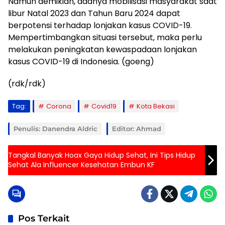
Namun demikian, adanya mobilisasi masyarakat saat
libur Natal 2023 dan Tahun Baru 2024 dapat
berpotensi terhadap lonjakan kasus COVID-19.
Mempertimbangkan situasi tersebut, maka perlu
melakukan peningkatan kewaspadaan lonjakan
kasus COVID-19 di Indonesia. (goeng)
(rdk/rdk)
Tag:
Corona
Covid19
Kota Bekasi
Penulis: Danendra Aldric
Editor: Ahmad
Tangkal Banyak Hoax Gaya Hidup Sehat, Ini Tips Hidup
Sehat Ala Influencer Kesehatan Embun KF
Pos Terkait