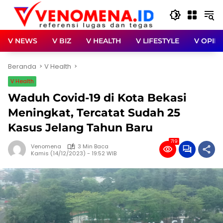
Langsung
ke
konten
V NEWS
V BIZ
V HEALTH
V LIFESTYLE
V OPINI
Beranda
V Health
V Health
Waduh Covid-19 di Kota Bekasi
Meningkat, Tercatat Sudah 25
Kasus Jelang Tahun Baru
719
Venomena
3 Min Baca
Kamis (14/12/2023) - 19:52 WIB