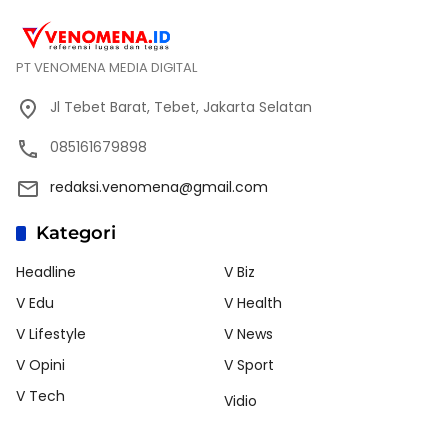
PT VENOMENA MEDIA DIGITAL
Jl Tebet Barat, Tebet, Jakarta Selatan
085161679898
redaksi.venomena@gmail.com
Kategori
Headline
V Biz
V Edu
V Health
V Lifestyle
V News
V Opini
V Sport
V Tech
Vidio