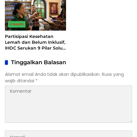
V Health
Partisipasi Kesehatan
Lemah dan Belum Inklusif,
IHDC Serukan 9 Pilar Solusi
dan 5 Instrumen
Penguatan Partisipasi
Tinggalkan Balasan
Kesehatan Masyarakat
Alamat email Anda tidak akan dipublikasikan.
Ruas yang
wajib ditandai
*