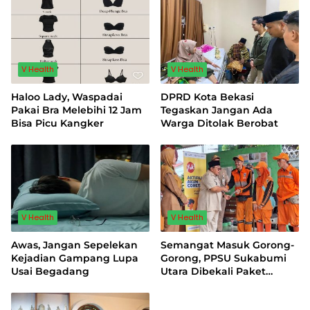
Hidup “Living in Balance”
V Health
V Health
Haloo Lady, Waspadai
DPRD Kota Bekasi
Pakai Bra Melebihi 12 Jam
Tegaskan Jangan Ada
Bisa Picu Kangker
Warga Ditolak Berobat
V Health
V Health
Awas, Jangan Sepelekan
Semangat Masuk Gorong-
Kejadian Gampang Lupa
Gorong, PPSU Sukabumi
Usai Begadang
Utara Dibekali Paket
Multivitamin