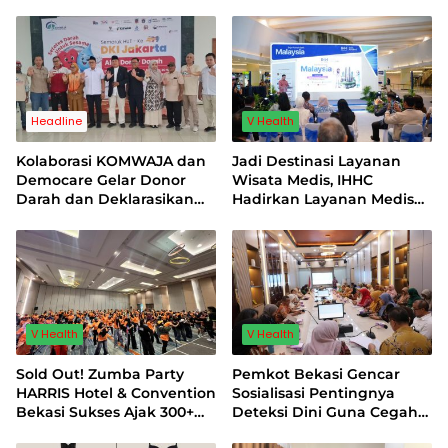
Headline
V Health
Kolaborasi KOMWAJA dan
Jadi Destinasi Layanan
Democare Gelar Donor
Wisata Medis, IHHC
Darah dan Deklarasikan
Hadirkan Layanan Medis
Relawan Air Bersih
Atraktif Bagi Pasien Asal
Indonesia
V Health
V Health
Sold Out! Zumba Party
Pemkot Bekasi Gencar
HARRIS Hotel & Convention
Sosialisasi Pentingnya
Bekasi Sukses Ajak 300+
Deteksi Dini Guna Cegah
Peserta Wujudkan Gaya
Kanker Serviks