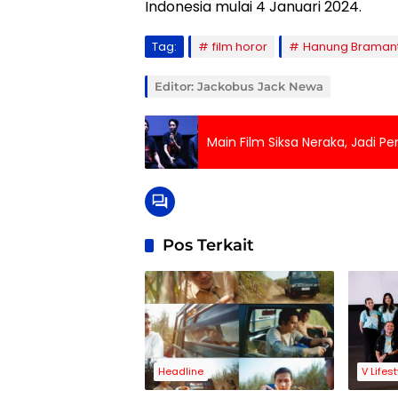
Indonesia mulai 4 Januari 2024.
Tag:
film horor
Hanung Braman
Editor: Jackobus Jack Newa
Main Film Siksa Neraka, Jadi P
Pos Terkait
Headline
V Lifes