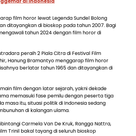
nggemar di Indonesia
rap film horor lewat Legenda Sundel Bolong
an ditayangkan di bioskop pada tahun 2007. Bagi
mengawali tahun 2024 dengan film horor di
radara peraih 2 Piala Citra di Festival Film
akhir, Hanung Bramantyo menggarap film horor
isahnya berlatar tahun 1965 dan ditayangkan di
main film dengan latar sejarah, yakni dekade
ertama memasuki fase pemilu dengan peserta tiga
a masa itu, situasi politik di Indonesia sedang
mbunuhan di kalangan ulama.
t dibintangi Carmela Van De Kruk, Rangga Nattra,
m Trinil bakal tayang di seluruh bioskop