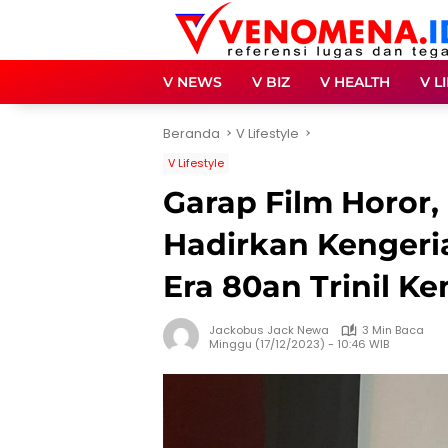
Langsung
ke
konten
V NEWS
V BIZ
V HEALTH
V L
Beranda
V Lifestyle
V Lifestyle
Garap Film Horor
Hadirkan Kengeri
Era 80an Trinil 
Jackobus Jack Newa
3 Min Baca
Minggu (17/12/2023) - 10:46 WIB