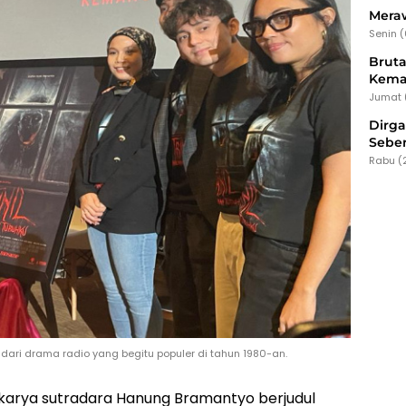
Meraw
Senin 
Bruta
Kema
Jumat 
Dirg
Seber
Rabu (
o dari drama radio yang begitu populer di tahun 1980-an.
 karya sutradara Hanung Bramantyo berjudul