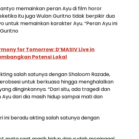
antyo memainkan peran Ayu di film horor
eketika itu juga Wulan Guritno tidak berpikir dua
yo untuk memainkan karakter Ayu. “Peran Ayu ini
Guritno
rmony for Tomorrow: D’MASIV Live in
embangkan Potensi Lokal
akting salah satunya dengan Shaloom Razade,
 terobsesi untuk berkuasa hingga menghalalkan
g diinginkannya. “Dari situ, ada tragedi dan
yu dari dia masih hidup sampai mati dan
tri ini beradu akting salah satunya dengan
rot mata saat masih hidup dan sudah meninggal