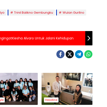
tyo
Trinil Balikno Gembungku
Wulan Guritno
engingatKiesha Alvaro Untuk Jalani Kehidupan
tyle
Headline