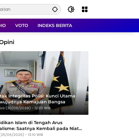
DIO
VOTO
INDEKS BERITA
Opini
ak Integritas Polisi: Kunci Utama
rwujudnya Kemajuan Bangsa
sa (30/06/2026) - 12:20 WIB
dikan Islam di Tengah Arus
alisme: Saatnya Kembali pada Niat
Tujuan
(25/06/2026) - 13:10 WIB