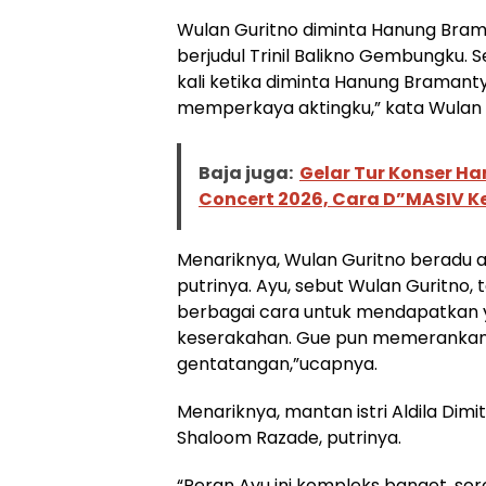
Wulan Guritno diminta Hanung Bram
berjudul Trinil Balikno Gembungku. S
kali ketika diminta Hanung Bramant
memperkaya aktingku,” kata Wulan 
Baja juga:
Gelar Tur Konser Ha
Concert 2026, Cara D”MASIV K
Menariknya, Wulan Guritno beradu 
putrinya. Ayu, sebut Wulan Guritno,
berbagai cara untuk mendapatkan yan
keserakahan. Gue pun memerankan A
gentatangan,”ucapnya.
Menariknya, mantan istri Aldila Dimi
Shaloom Razade, putrinya.
“Peran Ayu ini kompleks banget, so