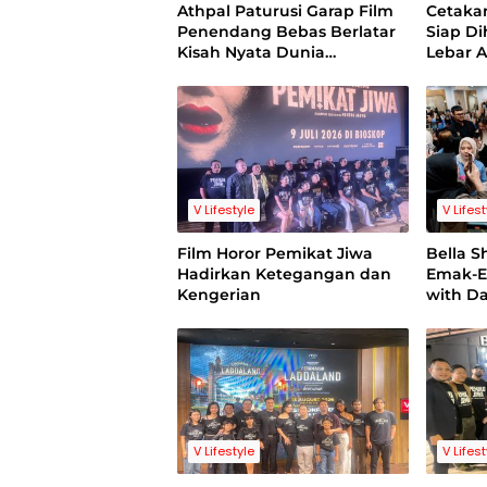
Athpal Paturusi Garap Film
Cetakan
Penendang Bebas Berlatar
Siap Di
Kisah Nyata Dunia
Lebar A
Sepakbola Indonesia
Stoiki
V Lifestyle
V Lifes
Film Horor Pemikat Jiwa
Bella S
Hadirkan Ketegangan dan
Emak-E
Kengerian
with D
V Lifestyle
V Lifes