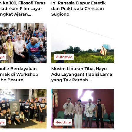
 ke 100, Filosofi Teras
Ini Rahasia Dapur Estetik
hadirkan Film Layar
dan Praktis ala Christian
ngkat Ajaran
Sugiono
sme
tyle
V Lifestyle
hofie Berdayakan
Musim Liburan Tiba, Hayu
mak di Workshop
Adu Layangan! Tradisi Lama
abe Beaute
yang Tak Pernah
Kehilangan Pesona
tyle
Headline