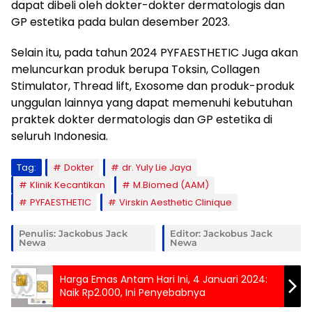
dapat dibeli oleh dokter-dokter dermatologis dan
GP estetika pada bulan desember 2023.
Selain itu, pada tahun 2024 PYFAESTHETIC Juga akan
meluncurkan produk berupa Toksin, Collagen
Stimulator, Thread lift, Exosome dan produk-produk
unggulan lainnya yang dapat memenuhi kebutuhan
praktek dokter dermatologis dan GP estetika di
seluruh Indonesia.
Tag:
Dokter
dr. Yuly Lie Jaya
Klinik Kecantikan
M.Biomed (AAM)
PYFAESTHETIC
Virskin Aesthetic Clinique
Penulis: Jackobus Jack
Editor: Jackobus Jack
Newa
Newa
Harga Emas Antam Hari Ini, 4 Januari 2024:
Naik Rp2.000, Ini Penyebabnya