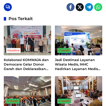
Pos Terkait
Headline
V Health
Kolaborasi KOMWAJA dan
Jadi Destinasi Layanan
Democare Gelar Donor
Wisata Medis, IHHC
Darah dan Deklarasikan
Hadirkan Layanan Medis
Relawan Air Bersih
Atraktif Bagi Pasien Asal
Indonesia
V Health
V Health