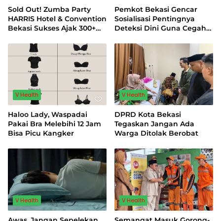
Sold Out! Zumba Party
Pemkot Bekasi Gencar
HARRIS Hotel & Convention
Sosialisasi Pentingnya
Bekasi Sukses Ajak 300+
Deteksi Dini Guna Cegah
Peserta Wujudkan Gaya
Kanker Serviks
Hidup “Living in Balance”
V Health
V Health
Haloo Lady, Waspadai
DPRD Kota Bekasi
Pakai Bra Melebihi 12 Jam
Tegaskan Jangan Ada
Bisa Picu Kangker
Warga Ditolak Berobat
V Health
V Health
Awas, Jangan Sepelekan
Semangat Masuk Gorong-