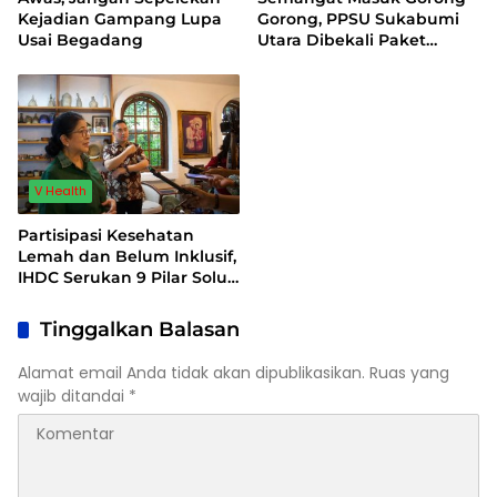
Kejadian Gampang Lupa
Gorong, PPSU Sukabumi
Usai Begadang
Utara Dibekali Paket
Multivitamin
V Health
Partisipasi Kesehatan
Lemah dan Belum Inklusif,
IHDC Serukan 9 Pilar Solusi
dan 5 Instrumen
Penguatan Partisipasi
Tinggalkan Balasan
Kesehatan Masyarakat
Alamat email Anda tidak akan dipublikasikan.
Ruas yang
wajib ditandai
*