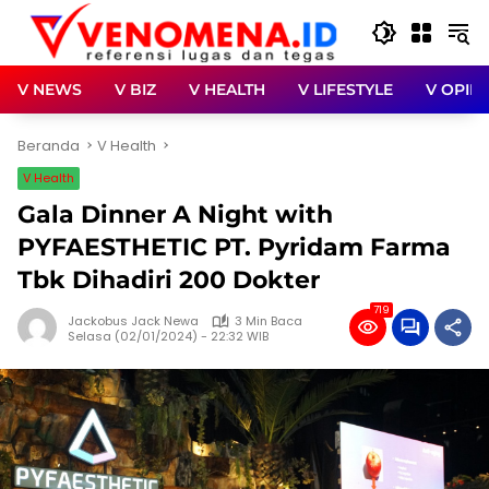
Langsung
ke
konten
V NEWS
V BIZ
V HEALTH
V LIFESTYLE
V OPINI
Beranda
V Health
V Health
Gala Dinner A Night with
PYFAESTHETIC PT. Pyridam Farma
Tbk Dihadiri 200 Dokter
719
Jackobus Jack Newa
3 Min Baca
Selasa (02/01/2024) - 22:32 WIB