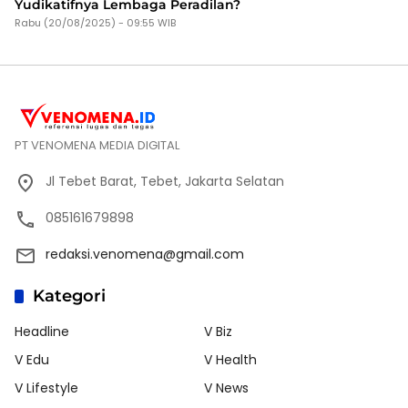
Yudikatifnya Lembaga Peradilan?
Rabu (20/08/2025) - 09:55 WIB
PT VENOMENA MEDIA DIGITAL
Jl Tebet Barat, Tebet, Jakarta Selatan
085161679898
redaksi.venomena@gmail.com
Kategori
Headline
V Biz
V Edu
V Health
V Lifestyle
V News