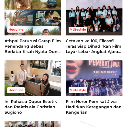
Headline
V Lifestyle
Athpal Paturusi Garap Film
Cetakan ke 100, Filosofi
Penendang Bebas
Teras Siap Dihadirkan Film
Berlatar Kisah Nyata Dunia
Layar Lebar Angkat Ajaran
Sepakbola Indonesia
Stoikisme
Headline
V Lifestyle
Ini Rahasia Dapur Estetik
Film Horor Pemikat Jiwa
dan Praktis ala Christian
Hadirkan Ketegangan dan
Sugiono
Kengerian