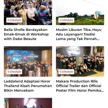
V Lifestyle
V Lifestyle
Bella Shofie Berdayakan
Musim Liburan Tiba, Hayu
Emak-Emak di Workshop
Adu Layangan! Tradisi
with Dabe Beaute
Lama yang Tak Pernah
Kehilangan Pesona
V Lifestyle
V Lifestyle
Laddaland Adaptasi Horor
Makara Production Rilis
Thailand Kisah Perumahan
Official Trailer dan Official
Bikin Mencekam
Poster Film Horor Pemikat
Jiwa