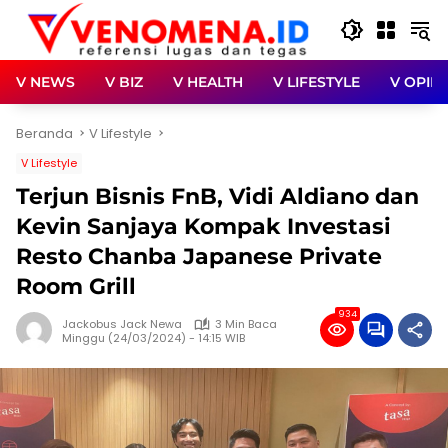
Langsung
ke
konten
V NEWS
V BIZ
V HEALTH
V LIFESTYLE
V OPINI
Beranda
V Lifestyle
V Lifestyle
Terjun Bisnis FnB, Vidi Aldiano dan
Kevin Sanjaya Kompak Investasi
Resto Chanba Japanese Private
Room Grill
934
Jackobus Jack Newa
3 Min Baca
Minggu (24/03/2024) - 14:15 WIB