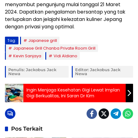
menyambut pengunjung mulai tanggal 21 Maret
2024. Dapatkan pengalaman bersantap yang tak
terlupakan dan jelajahi kelezatan kuliner Jepang
dengan privasi yang optimal.
Tag:
Japanese grill
Japanese Grill Chanba Private Room Grill
Kevin Sanjaya
Vidi Aldiano
Penulis: Jackobus Jack
Editor: Jackobus Jack
Newa
Newa
Ingin Menjaga Kesehatan Gigi Lewat Implan
Gigi Berkualitas, Ini Saran Dr Kim
Pos Terkait