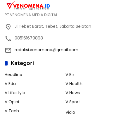
PT VENOMENA MEDIA DIGITAL
Jl Tebet Barat, Tebet, Jakarta Selatan
085161679898
redaksi.venomena@gmail.com
Kategori
Headline
V Biz
V Edu
V Health
V Lifestyle
V News
V Opini
V Sport
V Tech
Vidio