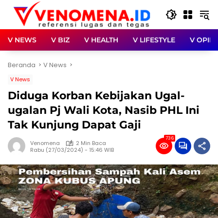
Langsung
ke
konten
V NEWS
V BIZ
V HEALTH
V LIFESTYLE
V OPINI
Beranda
V News
V News
Diduga Korban Kebijakan Ugal-
ugalan Pj Wali Kota, Nasib PHL Ini
Tak Kunjung Dapat Gaji
736
Venomena
2 Min Baca
Rabu (27/03/2024) - 15:46 WIB