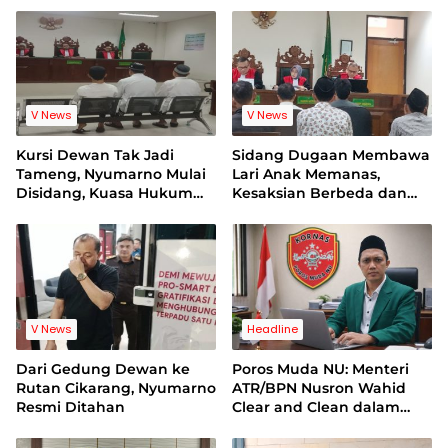
Bersih
V News
V News
Kursi Dewan Tak Jadi
Sidang Dugaan Membawa
Tameng, Nyumarno Mulai
Lari Anak Memanas,
Disidang, Kuasa Hukum
Kesaksian Berbeda dan
Korban Minta Proses
Bukti Video Jadi Sorotan
Hukum Bebas Intervensi
V News
Headline
Dari Gedung Dewan ke
Poros Muda NU: Menteri
Rutan Cikarang, Nyumarno
ATR/BPN Nusron Wahid
Resmi Ditahan
Clear and Clean dalam
Dugaan Kasus Suap di
Kuansing