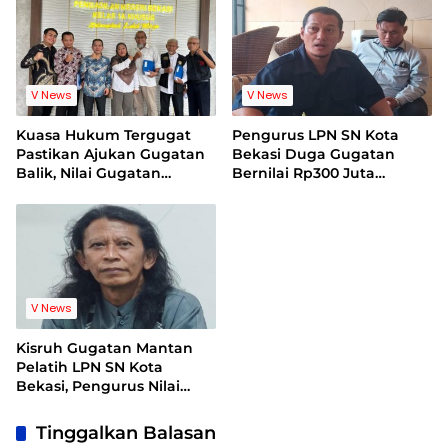
V News
V News
Kuasa Hukum Tergugat
Pengurus LPN SN Kota
Pastikan Ajukan Gugatan
Bekasi Duga Gugatan
Balik, Nilai Gugatan
Bernilai Rp300 Juta
Mantan Pelatih Cacat
Bentuk Pemerasan
Legal Standing
Terhadap Lembaga
V News
Kisruh Gugatan Mantan
Pelatih LPN SN Kota
Bekasi, Pengurus Nilai
Dalil Gugatan Tak
Berdasar
Tinggalkan Balasan