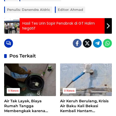
Penulis: Danendra Aldric
Editor: Ahmad
Hasil Tes Urin Sopir Penabrak di GT Halim
Negatif
Pos Terkait
V News
V News
Air Tak Layak, Biaya
Air Keruh Berulang, Krisis
Rumah Tangga
Air Baku Kali Bekasi
Membengkak karena
Kembali Hantam
Warga Terpaksa Beli Air
Pelanggan PDAM