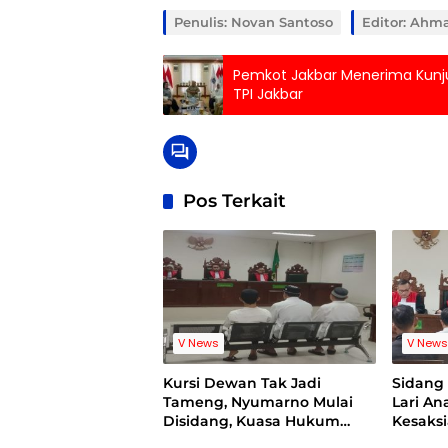
Penulis: Novan Santoso
Editor: Ahm
Pemkot Jakbar Menerima Kunjun
TPI Jakbar
Pos Terkait
V News
V New
Kursi Dewan Tak Jadi
Sidan
Tameng, Nyumarno Mulai
Lari A
Disidang, Kuasa Hukum
Kesaks
Korban Minta Proses Hukum
Bukti V