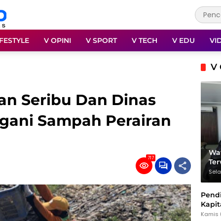
IFESTYLE
V OPINI
V SPORT
V TECH
V EDU
VI
V 
an Seribu Dan Dinas
gani Sampah Perairan
Wat
717
Te
Sela
Pendi
Kapit
dan 
Kamis 