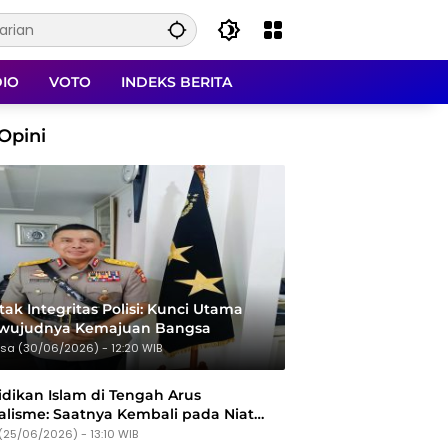
DIO
VOTO
INDEKS BERITA
Opini
ak Integritas Polisi: Kunci Utama
rwujudnya Kemajuan Bangsa
sa (30/06/2026) - 12:20 WIB
dikan Islam di Tengah Arus
alisme: Saatnya Kembali pada Niat
Tujuan
(25/06/2026) - 13:10 WIB