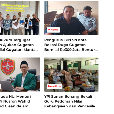
s
V News
Hukum Tergugat
Pengurus LPN SN Kota
an Ajukan Gugatan
Bekasi Duga Gugatan
Nilai Gugatan Mantan
Bernilai Rp300 Juta Bentuk
 Cacat Legal
Pemerasan Terhadap
ng
Lembaga
s
Headline
Muda NU: Menteri
YPI Sunan Bonang Bekali
N Nusron Wahid
Guru Pedoman Nilai
and Clean dalam
Kebangsaan dan Pancasila
 Kasus Suap di