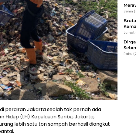
Meraw
Senin 
Bruta
Kema
Jumat 
Dirg
Seber
Rabu (
i perairan Jakarta seolah tak pernah ada
an Hidup (LH) Kepulauan Seribu, Jakarta,
ang lebih satu ton sampah berhasil diangkut
antai.