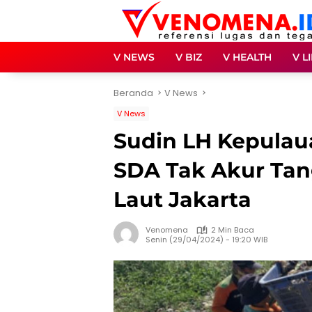
Langsung
ke
konten
V NEWS
V BIZ
V HEALTH
V L
Beranda
V News
V News
Sudin LH Kepulau
SDA Tak Akur Tan
Laut Jakarta
Venomena
2 Min Baca
Senin (29/04/2024) - 19:20 WIB