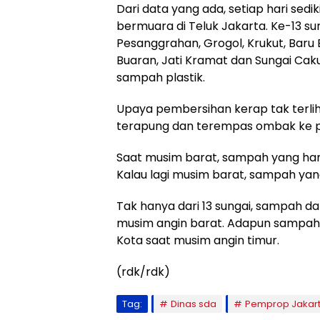
Dari data yang ada, setiap hari sedi
bermuara di Teluk Jakarta. Ke-13 su
Pesanggrahan, Grogol, Krukut, Baru B
Buaran, Jati Kramat dan Sungai Caku
sampah plastik.
Upaya pember­sihan kerap tak terli
terapung dan terempas ombak ke pe
Saat musim barat, sampah yang hany
Kalau lagi musim barat, sampah yang
Tak hanya dari 13 sungai, sampah da
musim angin barat. Adapun sampah d
Kota saat musim angin timur.
(rdk/rdk)
Tag:
Dinas sda
Pemprop Jakar