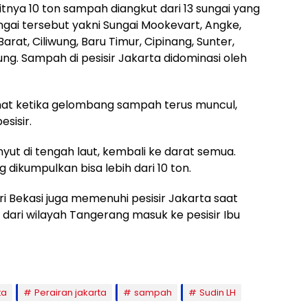
kitnya 10 ton sampah diang­kut dari 13 sungai yang
ngai tersebut yakni Sungai Mookevart, Angke,
arat, Ciliwung, Baru Timur, Cipinang, Sunter,
ng. Sampah di pesisir Jakarta didominasi oleh
hat ketika gelombang sampah terus mun­cul,
sisir.
ut di tengah laut, kembali ke darat semua.
 dikumpulkan bisa lebih dari 10 ton.
ri Bekasi juga memenuhi pesisir Jakarta saat
ari wilayah Tangerang masuk ke pesisir Ibu
ta
Perairan jakarta
sampah
Sudin LH