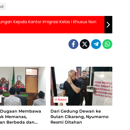
ad
gan Kepala Kantor Imigrasi Kelas I Khusus Non
s
V News
g Dugaan Membawa
Dari Gedung Dewan ke
nak Memanas,
Rutan Cikarang, Nyumarno
ian Berbeda dan
Resmi Ditahan
ideo Jadi Sorotan