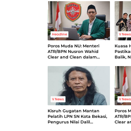
Bebas Intervensi
Headline
V New
Poros Muda NU: Menteri
Kuasa 
ATR/BPN Nusron Wahid
Pastik
Clear and Clean dalam
Balik, 
Dugaan Kasus Suap di
Pelatih
Kuansing
Standi
V News
V New
Kisruh Gugatan Mantan
Poros 
Pelatih LPN SN Kota Bekasi,
ATR/BP
Pengurus Nilai Dalil
Clear 
Gugatan Tak Berdasar
Dugaan