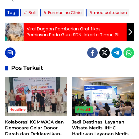
Tag:
Bali
Farmanina Clinic
medical tourism
Viral Dugaan Pemberian Gratifikasi
Perhiasan Pada Guru SDN Jakarta Timur, Plt
Disdik Akan Tindak Tegas
Pos Terkait
Headline
V Health
Kolaborasi KOMWAJA dan
Jadi Destinasi Layanan
Democare Gelar Donor
Wisata Medis, IHHC
Darah dan Deklarasikan
Hadirkan Layanan Medis