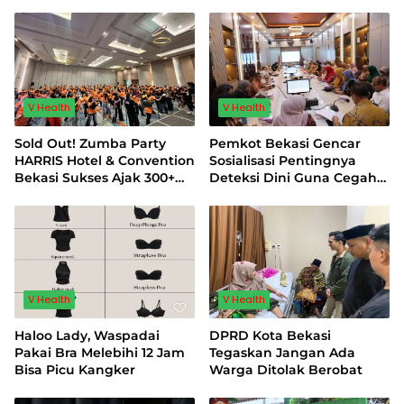
Relawan Air Bersih
Atraktif Bagi Pasien Asal
Indonesia
V Health
V Health
Sold Out! Zumba Party
Pemkot Bekasi Gencar
HARRIS Hotel & Convention
Sosialisasi Pentingnya
Bekasi Sukses Ajak 300+
Deteksi Dini Guna Cegah
Peserta Wujudkan Gaya
Kanker Serviks
Hidup “Living in Balance”
V Health
V Health
Haloo Lady, Waspadai
DPRD Kota Bekasi
Pakai Bra Melebihi 12 Jam
Tegaskan Jangan Ada
Bisa Picu Kangker
Warga Ditolak Berobat