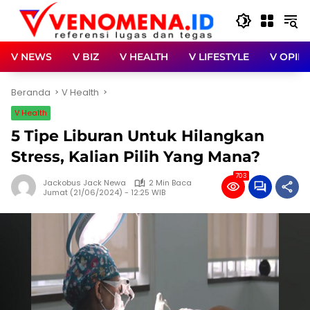
Langsung
ke
konten
V NEWS
V BIZ
V HEALTH
V LIFESTYLE
V OPINI
Beranda
V Health
V Health
5 Tipe Liburan Untuk Hilangkan
Stress, Kalian Pilih Yang Mana?
703
Jackobus Jack Newa
2 Min Baca
Jumat (21/06/2024) - 12:25 WIB