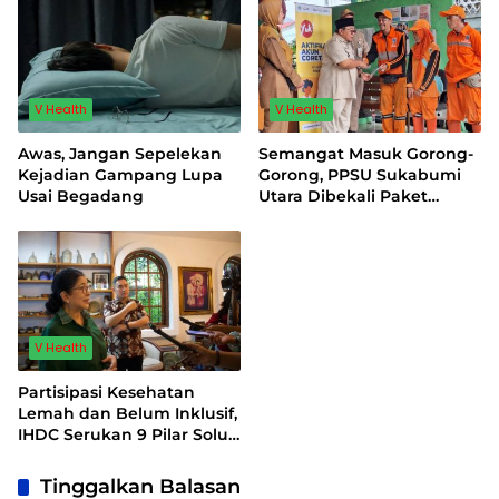
V Health
V Health
Awas, Jangan Sepelekan
Semangat Masuk Gorong-
Kejadian Gampang Lupa
Gorong, PPSU Sukabumi
Usai Begadang
Utara Dibekali Paket
Multivitamin
V Health
Partisipasi Kesehatan
Lemah dan Belum Inklusif,
IHDC Serukan 9 Pilar Solusi
dan 5 Instrumen
Penguatan Partisipasi
Tinggalkan Balasan
Kesehatan Masyarakat