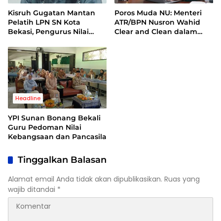
Kisruh Gugatan Mantan
Poros Muda NU: Menteri
Pelatih LPN SN Kota
ATR/BPN Nusron Wahid
Bekasi, Pengurus Nilai
Clear and Clean dalam
Dalil Gugatan Tak
Dugaan Kasus Suap di
Berdasar
Kuansing
Headline
YPI Sunan Bonang Bekali
Guru Pedoman Nilai
Kebangsaan dan Pancasila
Tinggalkan Balasan
Alamat email Anda tidak akan dipublikasikan.
Ruas yang
wajib ditandai
*