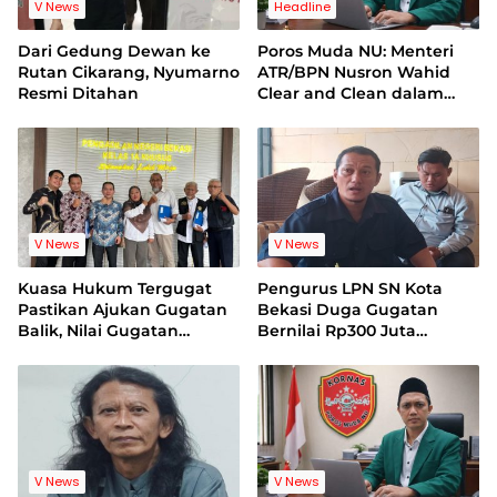
V News
Headline
Dari Gedung Dewan ke
Poros Muda NU: Menteri
Rutan Cikarang, Nyumarno
ATR/BPN Nusron Wahid
Resmi Ditahan
Clear and Clean dalam
Dugaan Kasus Suap di
Kuansing
V News
V News
Kuasa Hukum Tergugat
Pengurus LPN SN Kota
Pastikan Ajukan Gugatan
Bekasi Duga Gugatan
Balik, Nilai Gugatan
Bernilai Rp300 Juta
Mantan Pelatih Cacat
Bentuk Pemerasan
Legal Standing
Terhadap Lembaga
V News
V News