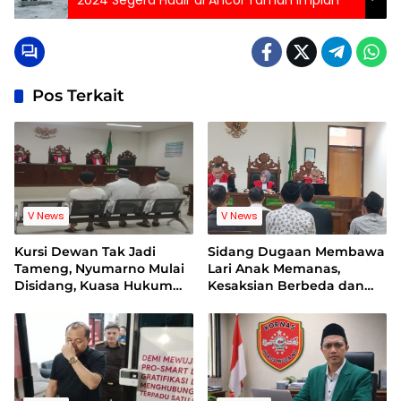
Pos Terkait
V News
V News
Kursi Dewan Tak Jadi
Sidang Dugaan Membawa
Tameng, Nyumarno Mulai
Lari Anak Memanas,
Disidang, Kuasa Hukum
Kesaksian Berbeda dan
Korban Minta Proses
Bukti Video Jadi Sorotan
Hukum Bebas Intervensi