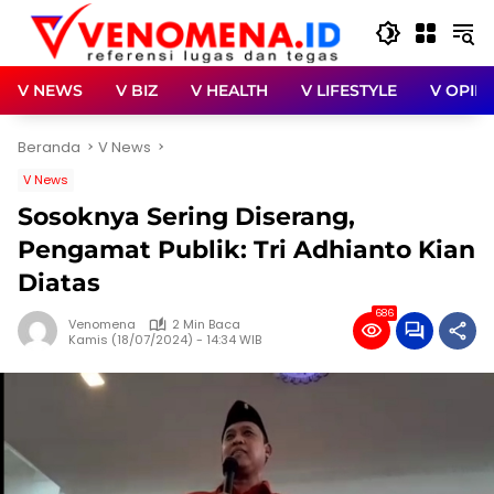
Langsung
ke
konten
V NEWS
V BIZ
V HEALTH
V LIFESTYLE
V OPINI
Beranda
V News
V News
Sosoknya Sering Diserang,
Pengamat Publik: Tri Adhianto Kian
Diatas
686
Venomena
2 Min Baca
Kamis (18/07/2024) - 14:34 WIB