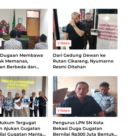
s
V News
g Dugaan Membawa
Dari Gedung Dewan ke
nak Memanas,
Rutan Cikarang, Nyumarno
ian Berbeda dan
Resmi Ditahan
ideo Jadi Sorotan
s
V News
Hukum Tergugat
Pengurus LPN SN Kota
an Ajukan Gugatan
Bekasi Duga Gugatan
Nilai Gugatan Mantan
Bernilai Rp300 Juta Bentuk