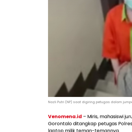
Nazli Putri (NP) saat digiring petugas dalam jump
Venomena.id
– Miris, mahasiswi jur
Gorontalo ditangkap petugas Polres
laptop milik teman-temannya.