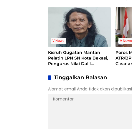
Dugaan Kasus Suap di
Pelatih
Kuansing
Standi
V News
V New
Kisruh Gugatan Mantan
Poros 
Pelatih LPN SN Kota Bekasi,
ATR/BP
Pengurus Nilai Dalil
Clear 
Gugatan Tak Berdasar
Dugaan
Kuansi
Tinggalkan Balasan
Alamat email Anda tidak akan dipublikasi