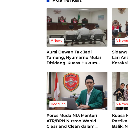
Pos Terkait
V News
V New
Kursi Dewan Tak Jadi
Sidan
Tameng, Nyumarno Mulai
Lari A
Disidang, Kuasa Hukum
Kesaks
Korban Minta Proses Hukum
Bukti V
Bebas Intervensi
Headline
V New
Poros Muda NU: Menteri
Kuasa 
ATR/BPN Nusron Wahid
Pastik
Clear and Clean dalam
Balik, 