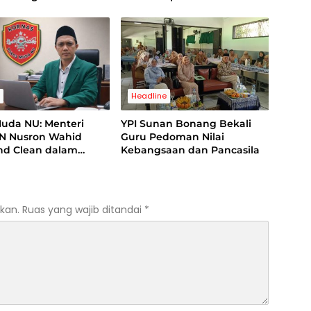
 Cacat Legal
Pemerasan Terhadap
ng
Lembaga
s
Headline
Muda NU: Menteri
YPI Sunan Bonang Bekali
N Nusron Wahid
Guru Pedoman Nilai
and Clean dalam
Kebangsaan dan Pancasila
 Kasus Suap di
ng
kan.
Ruas yang wajib ditandai
*