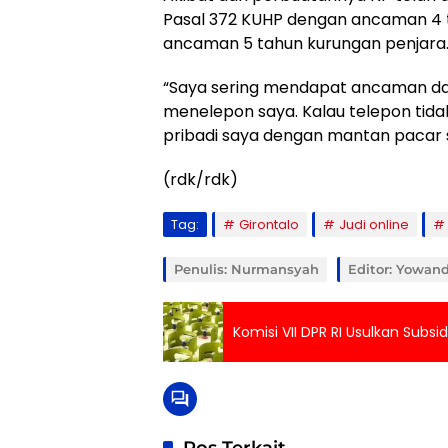
Pasal 372 KUHP dengan ancaman 4 t
ancaman 5 tahun kurungan penjara
“Saya sering mendapat ancaman da
menelepon saya. Kalau telepon tid
pribadi saya dengan mantan pacar sa
(rdk/rdk)
Tag:
Girontalo
Judi online
Penulis: Nurmansyah
Editor: Yowan
Komisi VII DPR RI Usulkan Subs