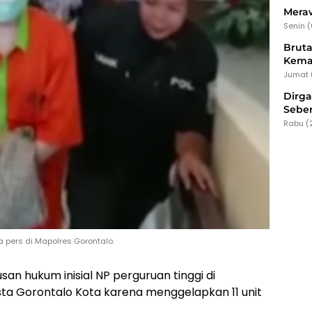
Meraw
Senin 
Bruta
Kema
Jumat 
Dirg
Seber
Rabu (
a pers di Mapolres Gorontalo.
usan hukum inisial NP perguruan tinggi di
ta Gorontalo Kota karena menggelapkan 11 unit