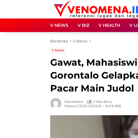
Langsung
ke
konten
V NEWS
V BIZ
V HEALTH
V L
Beranda
V News
V News
Gawat, Mahasiswi
Gorontalo Gelapk
Pacar Main Judol
Venomena
2 Min Baca
Selasa (23/07/2024) - 19:09 WIB