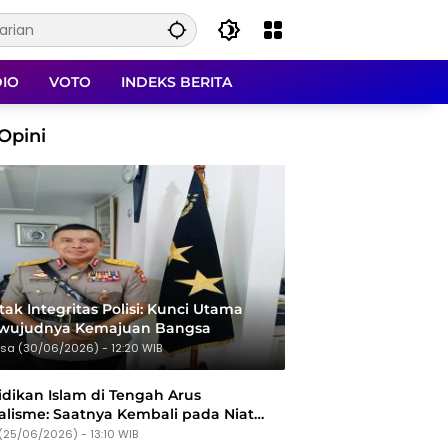
DIO
VOTO
INDEKS BERITA
Opini
ak Integritas Polisi: Kunci Utama
rwujudnya Kemajuan Bangsa
sa (30/06/2026) - 12:20 WIB
dikan Islam di Tengah Arus
alisme: Saatnya Kembali pada Niat
Tujuan
(25/06/2026) - 13:10 WIB