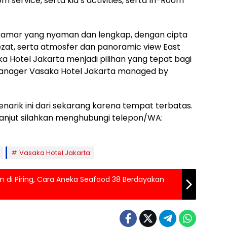
m service, serta kid’s activities, serta In-Room
s kamar yang nyaman dan lengkap, dengan cipta
at, serta atmosfer dan panoramic view East
 Hotel Jakarta menjadi pilihan yang tepat bagi
 Manager Vasaka Hotel Jakarta managed by
arik ini dari sekarang karena tempat terbatas.
 lanjut silahkan menghubungi telepon/WA:
Vasaka Hotel Jakarta
m di Piring, Cara Aneka Seafood 38 Berdayakan