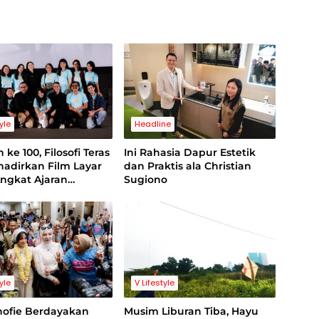
tyle
Headline
 ke 100, Filosofi Teras
Ini Rahasia Dapur Estetik
hadirkan Film Layar
dan Praktis ala Christian
ngkat Ajaran
Sugiono
sme
tyle
V Lifestyle
hofie Berdayakan
Musim Liburan Tiba, Hayu