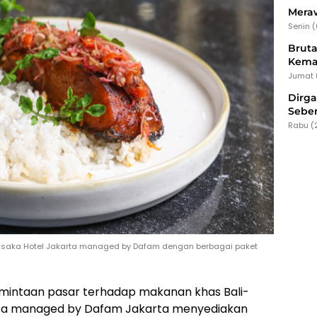
Meraw
Senin 
Bruta
Kema
Jumat 
Dirg
Seber
Rabu (
asaka Hotel Jakarta managed by Dafam dengan berbagai paket
mintaan pasar terhadap makanan khas Bali-
rta managed by Dafam Jakarta menyediakan