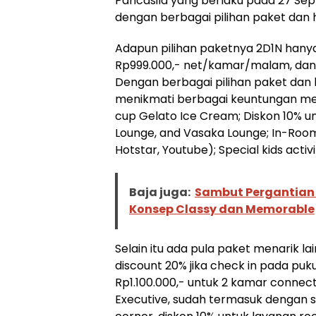
Pancasila yang berlaku pada 27 Se
dengan berbagai pilihan paket dan 
Adapun pilihan paketnya 2D1N han
Rp999.000,- net/kamar/malam, dan
Dengan berbagai pilihan paket dan 
menikmati berbagai keuntungan meli
cup Gelato Ice Cream; Diskon 10% un
Lounge, and Vasaka Lounge; In-Room
Hotstar, Youtube); Special kids acti
Baja juga:
Sambut Pergantian
Konsep Classy dan Memorable
Selain itu ada pula paket menarik la
discount 20% jika check in pada puk
Rp1.100.000,- untuk 2 kamar connec
Executive, sudah termasuk dengan s