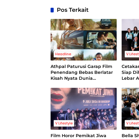
Pos Terkait
Headline
V Lifes
Athpal Paturusi Garap Film
Cetakan
Penendang Bebas Berlatar
Siap Di
Kisah Nyata Dunia
Lebar A
Sepakbola Indonesia
Stoiki
V Lifestyle
V Lifes
Film Horor Pemikat Jiwa
Bella S