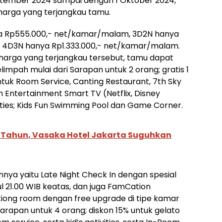
ptember 2024 sampai dengan 1 Oktober 2024,
harga yang terjangkau tamu.
ya Rp555.000,- net/kamar/malam, 3D2N hanya
 4D3N hanya Rp1.333.000,- net/kamar/malam.
harga yang terjangkau tersebut, tamu dapat
mpah mulai dari Sarapan untuk 2 orang; gratis 1
tuk Room Service, Canting Restaurant, 7th Sky
 Entertainment Smart TV (Netflix, Disney
vities; Kids Fun Swimming Pool dan Game Corner.
 Tahun, Vasaka Hotel Jakarta Suguhkan
innya yaitu Late Night Check In dengan spesial
ul 21.00 WIB keatas, dan juga FamCation
tiong room dengan free upgrade di tipe kamar
arapan untuk 4 orang; diskon 15% untuk gelato