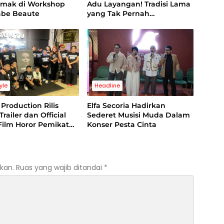
mak di Workshop
Adu Layangan! Tradisi Lama
abe Beaute
yang Tak Pernah
Kehilangan Pesona
tyle
Headline
Production Rilis
Elfa Secoria Hadirkan
 Trailer dan Official
Sederet Musisi Muda Dalam
Film Horor Pemikat
Konser Pesta Cinta
kan.
Ruas yang wajib ditandai
*