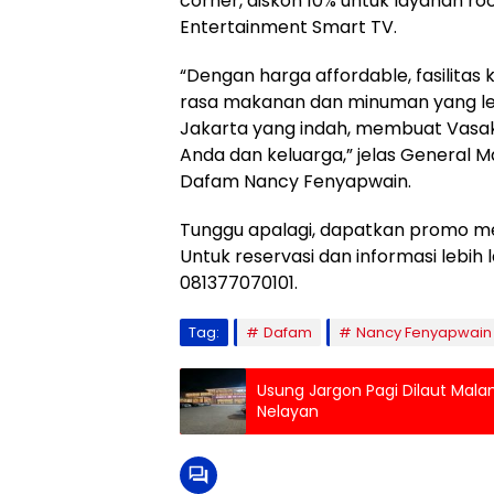
corner, diskon 10% untuk layanan roo
Entertainment Smart TV.
“Dengan harga affordable, fasilita
rasa makanan dan minuman yang lez
Jakarta yang indah, membuat Vasaka
Anda dan keluarga,” jelas General
Dafam Nancy Fenyapwain.
Tunggu apalagi, dapatkan promo men
Untuk reservasi dan informasi lebih
081377070101.
Tag:
Dafam
Nancy Fenyapwain
Usung Jargon Pagi Dilaut Mala
Nelayan