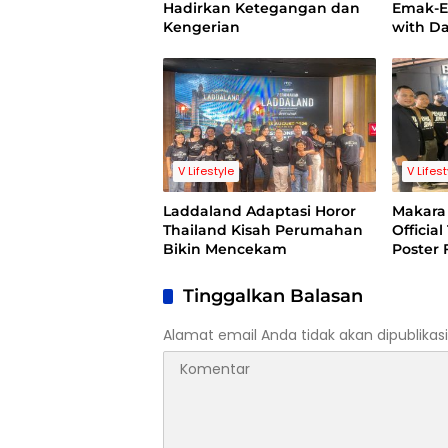
Hadirkan Ketegangan dan
Emak-E
Kengerian
with D
V Lifestyle
V Lifes
Laddaland Adaptasi Horor
Makara 
Thailand Kisah Perumahan
Official
Bikin Mencekam
Poster 
Jiwa
Tinggalkan Balasan
Alamat email Anda tidak akan dipublikasi