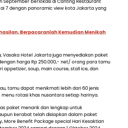
an September berlokasi di Canting Restaurant
tai 7 dengan panoramic view kota Jakarta yang
hasilan, Berpacaranlah Kemudian Menikah
, Vasaka Hotel Jakarta juga menyediakan paket
a dengan harga Rp 250.000,- net/ orang para tamu
appetizer, soup, main course, stall ice, dan
u, tamu dapat menikmati lebih dari 60 jenis
menu rotasi khas nusantara setiap harinya.
emas paket menarik dan lengkap untuk
pun kerabat telah disiapkan dalam paket
y, More Benefit Package special Hari Kesaktian