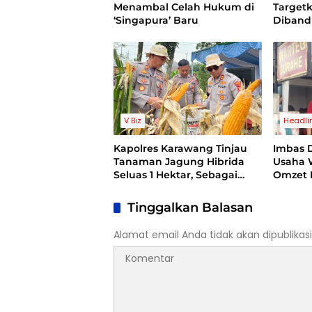
Menambal Celah Hukum di
Target
‘Singapura’ Baru
Diband
Perbaik
V Biz
Headli
Kapolres Karawang Tinjau
Imbas D
Tanaman Jagung Hibrida
Usaha 
Seluas 1 Hektar, Sebagai
Omzet 
Bentuk Dukung Ketahanan
Pangan
Tinggalkan Balasan
Alamat email Anda tidak akan dipublikasi