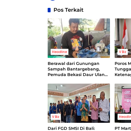
Pos Terkait
Headline
V Biz
Berawal dari Gunungan
Poros 
Sampah Bantargebang,
Tungga
Pemuda Bekasi Daur Ulang
Ketena
Limbah Jins Hingga Raup
Evaluas
Puluhan Juta dan Tembus
Pasar Jepang Serta Inggris
V Biz
Headli
Dari FGD SMSI Di Bali:
PT Mart