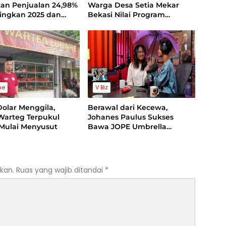
kan Penjualan 24,98%
Warga Desa Setia Mekar
ingkan 2025 dan
Bekasi Nilai Program
an Profitabilitas 2026
Swasembada Pangan
Tertutup
ne
V Biz
olar Menggila,
Berawal dari Kecewa,
Warteg Terpukul
Johanes Paulus Sukses
Mulai Menyusut
Bawa JOPE Umbrella
Tembus Pasar Internasional
kan.
Ruas yang wajib ditandai
*