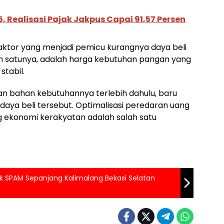
, Realisasi Pajak Jakpus Capai 91,57 Persen
aktor yang menjadi pemicu kurangnya daya beli
ah satunya, adalah harga kebutuhan pangan yang
tabil.
an bahan kebutuhannya terlebih dahulu, baru
daya beli tersebut. Optimalisasi peredaran uang
g ekonomi kerakyatan adalah salah satu
k SPAM Sepanjang Kalimalang Bekasi Selatan