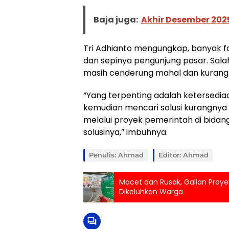
Baja juga:
Akhir Desember 2025
Tri Adhianto mengungkap, banyak f
dan sepinya pengunjung pasar. Sal
masih cenderung mahal dan kurang s
“Yang terpenting adalah ketersedia
kemudian mencari solusi kurangnya 
melalui proyek pemerintah di bidan
solusinya,” imbuhnya.
Penulis: Ahmad
Editor: Ahmad
Macet dan Rusak, Galian Proye
Dikeluhkan Warga