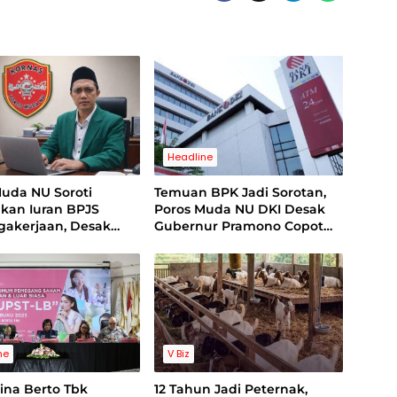
Headline
Muda NU Soroti
Temuan BPK Jadi Sorotan,
kan Iuran BPJS
Poros Muda NU DKI Desak
gakerjaan, Desak
Gubernur Pramono Copot
i Direksi
Dirut Bank Jakarta
ne
V Biz
ina Berto Tbk
12 Tahun Jadi Peternak,