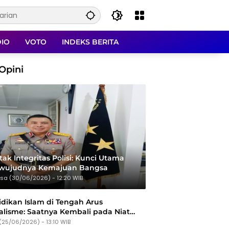
DIO
VOTO
INDEKS BERITA
Opini
ak Integritas Polisi: Kunci Utama
rwujudnya Kemajuan Bangsa
sa (30/06/2026) - 12:20 WIB
dikan Islam di Tengah Arus
alisme: Saatnya Kembali pada Niat
Tujuan
(25/06/2026) - 13:10 WIB