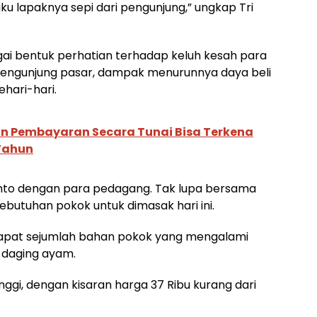
u lapaknya sepi dari pengunjung,” ungkap Tri
agai bentuk perhatian terhadap keluh kesah para
pengunjung pasar, dampak menurunnya daya beli
hari-hari.
an Pembayaran Secara Tunai Bisa Terkena
 Tahun
hianto dengan para pedagang. Tak lupa bersama
kebutuhan pokok untuk dimasak hari ini.
dapat sejumlah bahan pokok yang mengalami
 daging ayam.
nggi, dengan kisaran harga 37 Ribu kurang dari