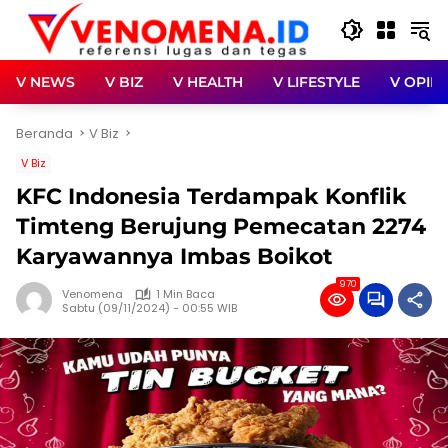
Langsung
ke
konten
V NEWS
V BIZ
V HEALTH
V LIFESTYLE
V OPINI
Beranda
V Biz
V Biz
KFC Indonesia Terdampak Konflik
Timteng Berujung Pemecatan 2274
Karyawannya Imbas Boikot
970
Venomena
1 Min Baca
Sabtu (09/11/2024) - 00:55 WIB