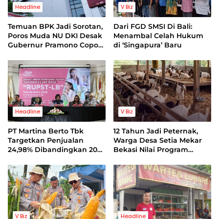
Headline
V Biz
Temuan BPK Jadi Sorotan,
Dari FGD SMSI Di Bali:
Poros Muda NU DKI Desak
Menambal Celah Hukum
Gubernur Pramono Copot
di ‘Singapura’ Baru
Dirut Bank Jakarta
Headline
V Biz
PT Martina Berto Tbk
12 Tahun Jadi Peternak,
Targetkan Penjualan
Warga Desa Setia Mekar
24,98% Dibandingkan 2025
Bekasi Nilai Program
dan Perbaikan
Swasembada Pangan
Profitabilitas 2026
Tertutup
V Biz
Headline