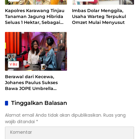
Kapolres Karawang Tinjau
Imbas Dolar Menggila,
Tanaman Jagung Hibrida
Usaha Warteg Terpukul
Seluas 1 Hektar, Sebagai
Omzet Mulai Menyusut
Bentuk Dukung
Ketahanan Pangan
V Biz
Berawal dari Kecewa,
Johanes Paulus Sukses
Bawa JOPE Umbrella
Tembus Pasar
Internasional
Tinggalkan Balasan
Alamat email Anda tidak akan dipublikasikan.
Ruas yang
wajib ditandai
*