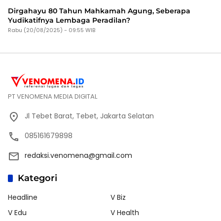
Dirgahayu 80 Tahun Mahkamah Agung, Seberapa
Yudikatifnya Lembaga Peradilan?
Rabu (20/08/2025) - 09:55 WIB
PT VENOMENA MEDIA DIGITAL
Jl Tebet Barat, Tebet, Jakarta Selatan
085161679898
redaksi.venomena@gmail.com
Kategori
Headline
V Biz
V Edu
V Health