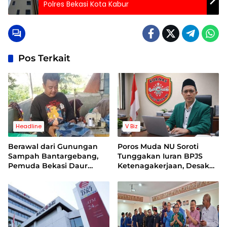
Polres Bekasi Kota Kabur
Pos Terkait
Headline
V Biz
Berawal dari Gunungan
Poros Muda NU Soroti
Sampah Bantargebang,
Tunggakan Iuran BPJS
Pemuda Bekasi Daur
Ketenagakerjaan, Desak
Ulang Limbah Jins Hingga
Evaluasi Direksi
Raup Puluhan Juta dan
Tembus Pasar Jepang
Serta Inggris