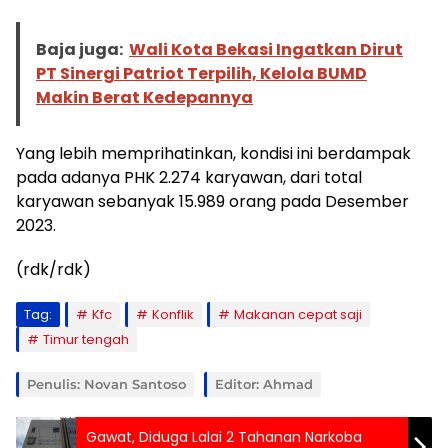
Baja juga:
Wali Kota Bekasi Ingatkan Dirut
PT Sinergi Patriot Terpilih, Kelola BUMD
Makin Berat Kedepannya
Yang lebih memprihatinkan, kondisi ini berdampak
pada adanya PHK 2.274 karyawan, dari total
karyawan sebanyak 15.989 orang pada Desember
2023.
(rdk/rdk)
Tag:
Kfc
Konflik
Makanan cepat saji
Timur tengah
Penulis: Novan Santoso
Editor: Ahmad
Gawat, Diduga Lalai 2 Tahanan Narkoba