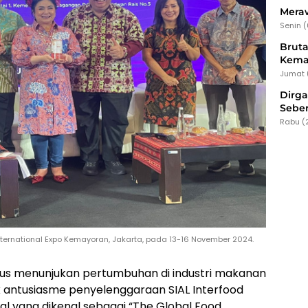
Meraw
Senin 
Bruta
Kema
Jumat 
Dirg
Seber
Rabu (
nternational Expo Kemayoran, Jakarta, pada 13-16 November 2024.
erus menunjukan pertumbuhan di industri makanan
 antusiasme penyelenggaraan SIAL Interfood
al yang dikenal sebagai “The Global Food