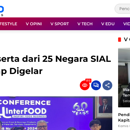
IFESTYLE
V OPINI
V SPORT
V TECH
V EDU
VI
V 
erta dari 25 Negara SIAL
ap Digelar
819
Wat
Te
Sela
Pendi
Kapit
dan 
Kamis 