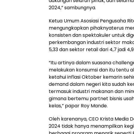
dukungan seluruh pihak, dan selama
2024,” sambungnya.
Ketua Umum Asosiasi Pengusaha Rit
mengungkapkan pihaknyaterus mendu
konsisten dan spektakuler untuk dige
perkembangan industri sektor mak
5,33 dan sektor retail dari 4,7 jadi 
“Itu artinya dalam suasana challeng
melakukan konsumsi dan itu tentu ak
ketahui inflasi Oktober kemarin sehi
demand dalam negeri kita sudah k
termasuk industri makanan dan m
gimana bertemu partnet bisnis usah
kelas,” papar Roy Mande.
Oleh karenanya, CEO Krista Media 
2024 tidak hanya menampilkan keg
berbagai program menarik seperti 