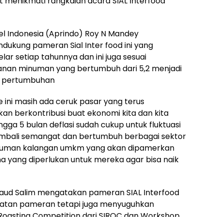
t menikmati rangkaian acara SIAL Interfood
el Indonesia (Aprindo) Roy N Mandey
kung pameran Sial Inter food ini yang
lar setiap tahunnya dan ini juga sesuai
anan minuman yang bertumbuh dari 5,2 menjadi
4,9 pertumbuhan
e ini masih ada ceruk pasar yang terus
an berkontribusi buat ekonomi kita dan kita
ngga 5 bulan deflasi sudah cukup untuk fluktuasi
embali semangat dan bertumbuh berbagai sektor
inuman kalangan umkm yang akan dipamerkan
a yang diperlukan untuk mereka agar bisa naik
Daud Salim mengatakan pameran SIAL Interfood
iatan pameran tetapi juga menyuguhkan
Roasting Competition dari SIROC dan Workshop