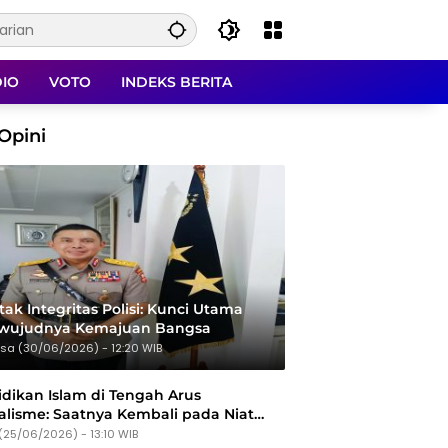
DIO
VOTO
INDEKS BERITA
Opini
ak Integritas Polisi: Kunci Utama
rwujudnya Kemajuan Bangsa
sa (30/06/2026) - 12:20 WIB
dikan Islam di Tengah Arus
alisme: Saatnya Kembali pada Niat
Tujuan
(25/06/2026) - 13:10 WIB