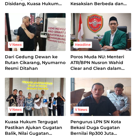
Disidang, Kuasa Hukum
Kesaksian Berbeda dan
Korban Minta Proses
Bukti Video Jadi Sorotan
Hukum Bebas Intervensi
V News
Headline
Dari Gedung Dewan ke
Poros Muda NU: Menteri
Rutan Cikarang, Nyumarno
ATR/BPN Nusron Wahid
Resmi Ditahan
Clear and Clean dalam
Dugaan Kasus Suap di
Kuansing
V News
V News
Kuasa Hukum Tergugat
Pengurus LPN SN Kota
Pastikan Ajukan Gugatan
Bekasi Duga Gugatan
Balik, Nilai Gugatan
Bernilai Rp300 Juta