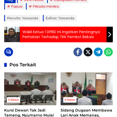
Papua
Pilkada mimika
Penulis: Yowanda
Editor: Yowanda
Wakil Ketua 1 DPRD Ini Ingatkan Pentingnya
Perhatian Terhadap TKK Pemkot Bekasi
Pos Terkait
V News
V News
Kursi Dewan Tak Jadi
Sidang Dugaan Membawa
Tameng, Nyumarno Mulai
Lari Anak Memanas,