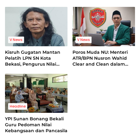
Mantan Pelatih Cacat
Bentuk Pemerasan
Legal Standing
Terhadap Lembaga
V News
V News
Kisruh Gugatan Mantan
Poros Muda NU: Menteri
Pelatih LPN SN Kota
ATR/BPN Nusron Wahid
Bekasi, Pengurus Nilai
Clear and Clean dalam
Dalil Gugatan Tak
Dugaan Kasus Suap di
Berdasar
Kuansing
Headline
YPI Sunan Bonang Bekali
Guru Pedoman Nilai
Kebangsaan dan Pancasila