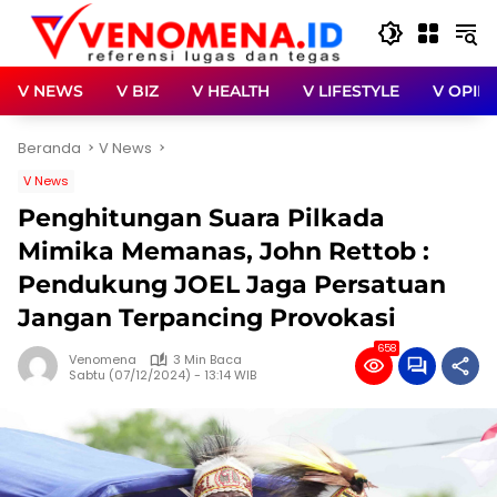
Langsung
ke
konten
V NEWS
V BIZ
V HEALTH
V LIFESTYLE
V OPINI
Beranda
V News
V News
Penghitungan Suara Pilkada
Mimika Memanas, John Rettob :
Pendukung JOEL Jaga Persatuan
Jangan Terpancing Provokasi
658
Venomena
3 Min Baca
Sabtu (07/12/2024) - 13:14 WIB