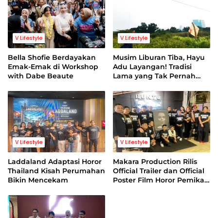
V Lifestyle
V Lifestyle
Bella Shofie Berdayakan
Musim Liburan Tiba, Hayu
Emak-Emak di Workshop
Adu Layangan! Tradisi
with Dabe Beaute
Lama yang Tak Pernah
Kehilangan Pesona
V Lifestyle
V Lifestyle
Laddaland Adaptasi Horor
Makara Production Rilis
Thailand Kisah Perumahan
Official Trailer dan Official
Bikin Mencekam
Poster Film Horor Pemikat
Jiwa