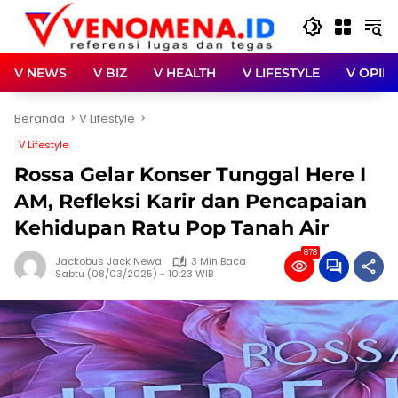
Langsung
ke
konten
V NEWS
V BIZ
V HEALTH
V LIFESTYLE
V OPINI
Beranda
V Lifestyle
V Lifestyle
Rossa Gelar Konser Tunggal Here I
AM, Refleksi Karir dan Pencapaian
Kehidupan Ratu Pop Tanah Air
878
Jackobus Jack Newa
3 Min Baca
Sabtu (08/03/2025) - 10:23 WIB