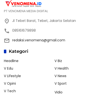
PT VENOMENA MEDIA DIGITAL
Jl Tebet Barat, Tebet, Jakarta Selatan
085161679898
redaksi.venomena@gmail.com
Kategori
Headline
V Biz
V Edu
V Health
V Lifestyle
V News
V Opini
V Sport
V Tech
Vidio