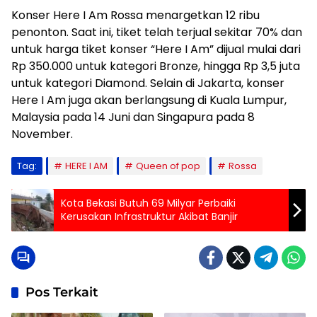
Konser Here I Am Rossa menargetkan 12 ribu
penonton. Saat ini, tiket telah terjual sekitar 70% dan
untuk harga tiket konser “Here I Am” dijual mulai dari
Rp 350.000 untuk kategori Bronze, hingga Rp 3,5 juta
untuk kategori Diamond. Selain di Jakarta, konser
Here I Am juga akan berlangsung di Kuala Lumpur,
Malaysia pada 14 Juni dan Singapura pada 8
November.
Tag:
HERE I AM
Queen of pop
Rossa
Kota Bekasi Butuh 69 Milyar Perbaiki
Kerusakan Infrastruktur Akibat Banjir
Pos Terkait