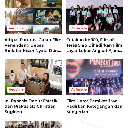
Headline
V Lifestyle
Athpal Paturusi Garap Film
Cetakan ke 100, Filosofi
Penendang Bebas
Teras Siap Dihadirkan Film
Berlatar Kisah Nyata Dunia
Layar Lebar Angkat Ajaran
Sepakbola Indonesia
Stoikisme
Headline
V Lifestyle
Ini Rahasia Dapur Estetik
Film Horor Pemikat Jiwa
dan Praktis ala Christian
Hadirkan Ketegangan dan
Sugiono
Kengerian