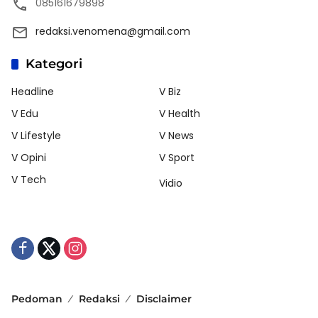
085161679898
redaksi.venomena@gmail.com
Kategori
Headline
V Biz
V Edu
V Health
V Lifestyle
V News
V Opini
V Sport
V Tech
Vidio
Pedoman
Redaksi
Disclaimer