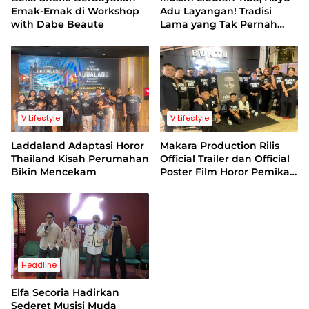
Emak-Emak di Workshop
Adu Layangan! Tradisi
with Dabe Beaute
Lama yang Tak Pernah
Kehilangan Pesona
V Lifestyle
V Lifestyle
Laddaland Adaptasi Horor
Makara Production Rilis
Thailand Kisah Perumahan
Official Trailer dan Official
Bikin Mencekam
Poster Film Horor Pemikat
Jiwa
Headline
Elfa Secoria Hadirkan
Sederet Musisi Muda