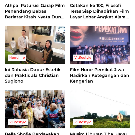
Athpal Paturusi Garap Film
Cetakan ke 100, Filosofi
Penendang Bebas
Teras Siap Dihadirkan Film
Berlatar Kisah Nyata Dunia
Layar Lebar Angkat Ajaran
Sepakbola Indonesia
Stoikisme
Headline
V Lifestyle
Ini Rahasia Dapur Estetik
Film Horor Pemikat Jiwa
dan Praktis ala Christian
Hadirkan Ketegangan dan
Sugiono
Kengerian
V Lifestyle
V Lifestyle
Bella Shofie Berdayakan
Musim Liburan Tiba, Hayu