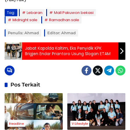
Tag:
Lebaran
Mall Pakuwon bekasi
Midnight sale
Ramadhan sale
Penulis: Ahmad
Editor: Ahmad
Jabat Kapolda Kaltim, Eks Penyidik KPK
Brigjen Endar Priantoro Usung Slogan ETAM
Pos Terkait
Headline
V Lifestyle