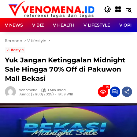
Langsung
ke
konten
V NEWS
V BIZ
V HEALTH
V LIFESTYLE
V OPINI
Beranda
V Lifestyle
V Lifestyle
Yuk Jangan Ketinggalan Midnight
Sale Hingga 70% Off di Pakuwon
Mall Bekasi
1150
Venomena
1 Min Baca
Jumat (21/03/2025) - 19:39 WIB